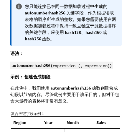
信
您只能连接已在同一数据加载过程中生成的
息
autonumberhash256
关键字段，作为根据读取
注
表格的顺序所生成的整数。如果您需要使用在两
释
次数据加载过程中保持一致且独立于源数据排序
的关键字段，应使用
hash128
、
hash160
或
hash256
函数。
语法：
autonumberhash256(
)
expression {, expression}
示例：
创建合成钥段
在此例中，我们使用
autonumberhash256
函数创建合成
钥段以节省内存。尽管此例主要用于演示目的，但对于包
含大量行的表格将非常有意义。
复合关键字段示例 1
Region
Year
Month
Sales