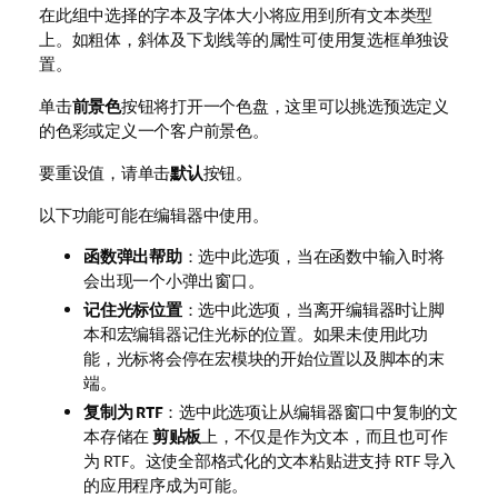
在此组中选择的字本及字体大小将应用到所有文本类型
上。如粗体，斜体及下划线等的属性可使用复选框单独设
置。
单击
前景色
按钮将打开一个色盘，这里可以挑选预选定义
的色彩或定义一个客户前景色。
要重设值，请单击
默认
按钮。
以下功能可能在编辑器中使用。
函数弹出帮助
：选中此选项，当在函数中输入时将
会出现一个小弹出窗口。
记住光标位置
：选中此选项，当离开编辑器时让脚
本和宏编辑器记住光标的位置。如果未使用此功
能，光标将会停在宏模块的开始位置以及脚本的末
端。
复制为 RTF
：选中此选项让从编辑器窗口中复制的文
本存储在
剪贴板
上，不仅是作为文本，而且也可作
为 RTF。这使全部格式化的文本粘贴进支持 RTF 导入
的应用程序成为可能。