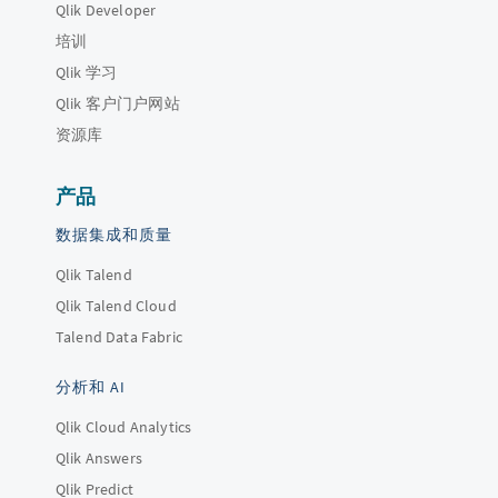
Qlik Developer
培训
Qlik 学习
Qlik 客户门户网站
资源库
产品
数据集成和质量
Qlik Talend
Qlik Talend Cloud
Talend Data Fabric
分析和 AI
Qlik Cloud Analytics
Qlik Answers
Qlik Predict