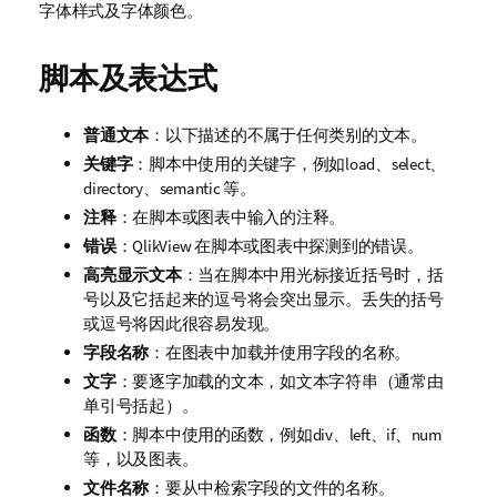
字体样式及字体颜色。
脚本及表达式
普通文本
：以下描述的不属于任何类别的文本。
关键字
：脚本中使用的关键字，例如
load
、
select
、
directory
、
semantic
等。
注释
：在脚本或图表中输入的注释。
错误
：QlikView 在脚本或图表中探测到的错误。
高亮显示文本
：当在脚本中用光标接近括号时，括
号以及它括起来的逗号将会突出显示。丢失的括号
或逗号将因此很容易发现。
字段名称
：在图表中加载并使用字段的名称。
文字
：要逐字加载的文本，如文本字符串（通常由
单引号括起）。
函数
：脚本中使用的函数，例如
div
、
left
、
if
、
num
等，以及图表。
文件名称
：要从中检索字段的文件的名称。