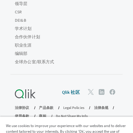
领导层
CSR
DEI&B
学术计划
合作伙伴计划
职业生涯
编辑部
全球办公室/联系方式
Qlik 社区
法律协议
产品条款
Legal Policies
法律条规
使用条款
商标
Do Not Share My Info
版权所有 © 1993-2026 QlikTech International AB。保留所有权利。
We use cookies to improve your experience with our websites and to deliver
content tailored to your interests. By clicking ‘Ok’, you accept the use of