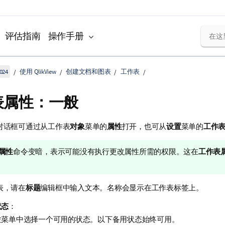
评估指南
操作手册
024
使用 QlikView
创建文档和图表
工作表
表属性：一般
对话框可通过从工作表
对象
菜单的
属性
打开，也可从
设置
菜单的
工作
属性
命令变暗，表示可能没有执行更改属性所需的权限。这在
工作表
表，请在
标题
编辑框中输入文本。名称会显示在工作表标签上。
状态
：
拉菜单中选择一个可用的状态。以下备用状态始终可用。