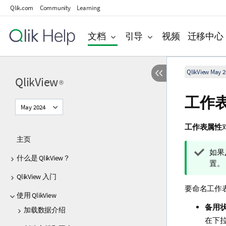
Qlik.com
Community
Learning
文档
引导
视频
迁移中心
QlikView May 2
QlikView
®
工作
May 2024
工作表属性
主页
提
如果
什么是 QlikView？
示
置。
注
QlikView 入门
释
要命名工作
使用 QlikView
备用
加载数据介绍
在下