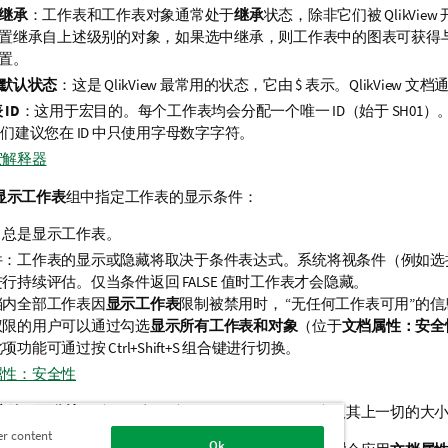
继承
：工作表和工作表对象通常处于
继承
状态，除非它们被 QlikVie
置继承自上述级别的对象，如果选中继承，则工作表中的图表可获得
置。
默认状态
：这是 QlikView 最常用的状态，它由 $ 表示。QlikView 文
ID
：这用于宏目的。每个工作表均会分配一个唯一 ID（始于 SH01
我们建议您在 ID 中只使用字母数字字符。
宏解释器
显示工作表
组中指定工作表的显示条件：
：总是显示工作表。
件：工作表的显示或隐藏将取决于条件表达式。系统将视条件（例如选
行持续评估。仅当条件返回 FALSE 值时工作表才会隐藏。
档内全部工作表因
显示工作表
限制被禁用时， “无任何工作表可用”的
权限的用户可以通过勾选
显示所有工作表和对象
（位于
文档属性：安全
项功能可通过按 Ctrl+Shift+S 组合键进行切换。
属性：安全性
缩放（百分比）
选项，方便地更改显示的在用工作表及其上一切的大
er content
Ok