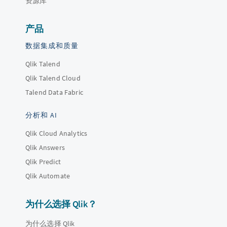
资源库
产品
数据集成和质量
Qlik Talend
Qlik Talend Cloud
Talend Data Fabric
分析和 AI
Qlik Cloud Analytics
Qlik Answers
Qlik Predict
Qlik Automate
为什么选择 Qlik？
为什么选择 Qlik