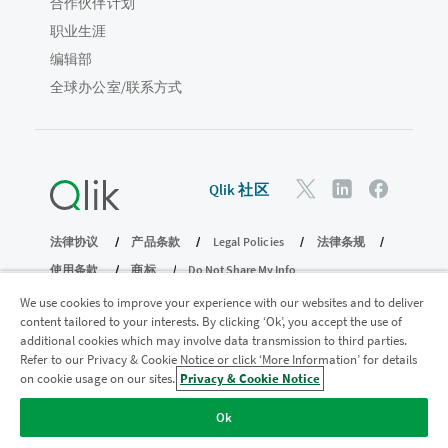
合作伙伴计划
职业生涯
编辑部
全球办公室/联系方式
Qlik 社区
法律协议
产品条款
Legal Policies
法律条规
使用条款
商标
Do Not Share My Info
版权所有 © 1993-2026 QlikTech International AB。保留所有权利。
We use cookies to improve your experience with our websites and to deliver
content tailored to your interests. By clicking ‘Ok’, you accept the use of
additional cookies which may involve data transmission to third parties.
Refer to our Privacy & Cookie Notice or click ‘More Information’ for details
加入分析现代化计划
on cookie usage on our sites.
Privacy & Cookie Notice
使用分析现代化计划实现现代化，同时不损害您宝贵的
Ok
QlikView 应用程序。
单击此处
了解更多信息或联系：