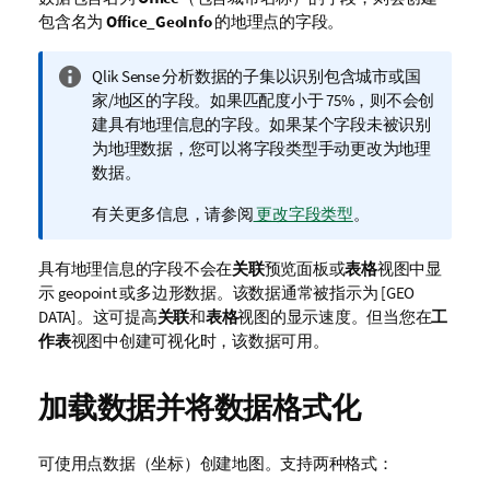
包含名为
Office_GeoInfo
的地理点的字段。
信
Qlik Sense
分析数据的子集以识别包含城市或国
息
家/地区的字段。如果匹配度小于 75%，则不会创
注
建具有地理信息的字段。如果某个字段未被识别
释
为地理数据，您可以将字段类型手动更改为地理
数据。
有关更多信息，请参阅
更改字段类型
。
具有地理信息的字段不会在
关联
预览面板或
表格
视图中显
示 geopoint 或多边形数据。该数据通常被指示为
[GEO
DATA]
。这可提高
关联
和
表格
视图的显示速度。但当您在
工
作表
视图中创建
可视化
时，该数据可用。
加载数据并将数据格式化
可使用点数据（坐标）创建地图。支持两种格式：