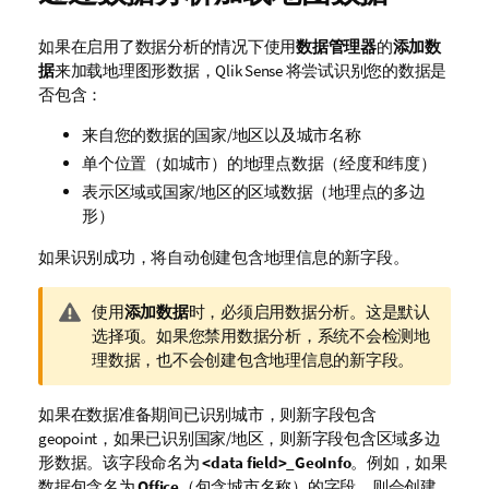
如果在启用了数据分析的情况下使用
数据管理器
的
添加数
据
来加载地理图形数据，
Qlik Sense
将尝试识别您的数据是
否包含：
来自您的数据的国家/地区以及城市名称
单个位置（如城市）的地理点数据（经度和纬度）
表示区域或国家/地区的区域数据（地理点的多边
形）
如果识别成功，将自动创建包含地理信息的新字段。
警
使用
添加数据
时，必须启用数据分析。这是默认
告
选择项。如果您禁用数据分析，系统不会检测地
注
理数据，也不会创建包含地理信息的新字段。
释
如果在数据准备期间已识别城市，则新字段包含
geopoint，如果已识别国家/地区，则新字段包含区域多边
形数据。该字段命名为
<data field>_GeoInfo
。例如，如果
数据包含名为
Office
（包含城市名称）的字段，则会创建