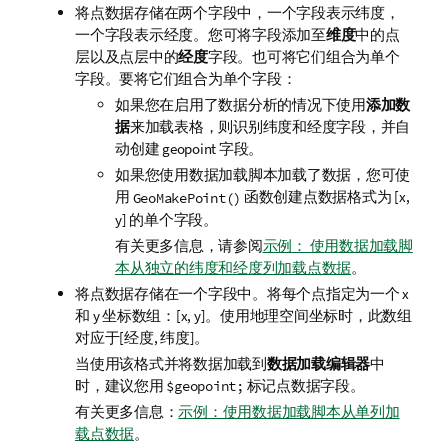
将点数据存储在两个字段中，一个字段表示纬度，
一个字段表示经度。您可将字段添加至
维度
中的点
层以及点层中的
经度
字段。也可将它们组合为单个
字段。要将它们组合为单个字段：
如果您在启用了数据分析的情况下使用
添加数
据
来加载表格，则识别纬度和经度字段，并自
动创建 geopoint 字段。
如果您使用数据
加载脚本
加载了数据，您可使
用
函数创建点数据格式为
[x,
GeoMakePoint()
y]
的单个字段。
有关更多信息，请参阅
示例： 使用数据加载脚
本从独立的纬度和经度列加载点数据
。
将点数据存储在一个字段中。将每个点指定为一个
x
和
y
坐标数组：
[x, y]
。使用地理空间坐标时，此数组
对应于
[经度, 纬度]
。
当使用该格式并将数据加载到
数据加载编辑器
中
时，建议您用
标记点数据字段。
$geopoint;
有关更多信息：
示例：使用数据加载脚本从单列加
载点数据
。