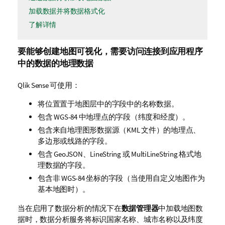
加载数据并将数据格式化
了解详情
要能够创建地图
可视化
，需要访问连接到
应用程序
中的数据的地理数据
Qlik Sense
可使用：
将位置置于地图层中的字段中的名称数据。
包含
WGS-84
中地理点的字段（纬度和经度）。
包含来自地理图形数据源（
KML
文件）的地理点、
多边形或线路的字段。
包含
GeoJSON
、
LineString
或
MultiLineString
格式地
理数据的字段。
包含非
WGS-84
坐标的字段（当使用自定义地图作为
基本地图时）。
当在启用了数据分析的情况下在
数据管理器
中加载地图数
据时，数据分析服务将标识国家名称、城市名称以及纬度