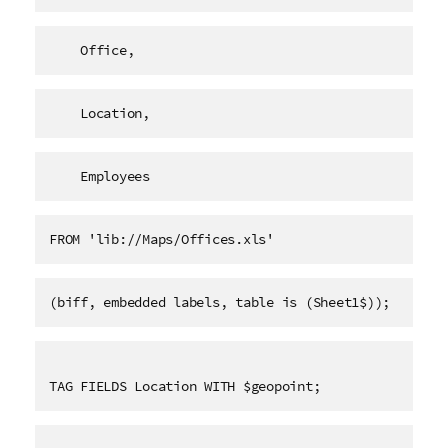
    Office,
    Location,
    Employees   
FROM 'lib://Maps/Offices.xls'
(biff, embedded labels, table is (Sheet1$));
TAG FIELDS Location WITH $geopoint;