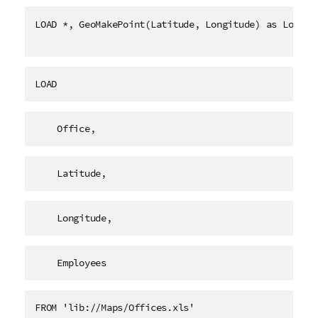
LOAD *, GeoMakePoint(Latitude, Longitude) as Locati
LOAD
    Office,
    Latitude,
    Longitude,
    Employees   
FROM 'lib://Maps/Offices.xls'