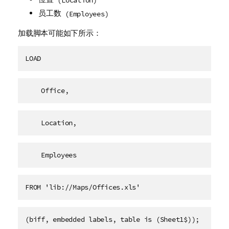
员工数
(Employees)
加载脚本可能如下所示：
LOAD
    Office,
    Location,
    Employees   
FROM 'lib://Maps/Offices.xls'
(biff, embedded labels, table is (Sheet1$));