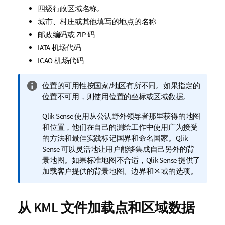
四级行政区域名称。
城市、村庄或其他填写的地点的名称
邮政编码或 ZIP 码
IATA 机场代码
ICAO 机场代码
信
位置的可用性按国家/地区有所不同。如果指定的
息
位置不可用，则使用位置的坐标或区域数据。
注
Qlik Sense
使用从公认野外领导者那里获得的地图
释
和位置，他们在自己的测绘工作中使用广为接受
的方法和最佳实践标记国界和命名国家。
Qlik
Sense
可以灵活地让用户能够集成自己另外的背
景地图。如果标准地图不合适，
Qlik Sense
提供了
加载客户提供的背景地图、边界和区域的选项。
从
KML
文件加载点和区域数据