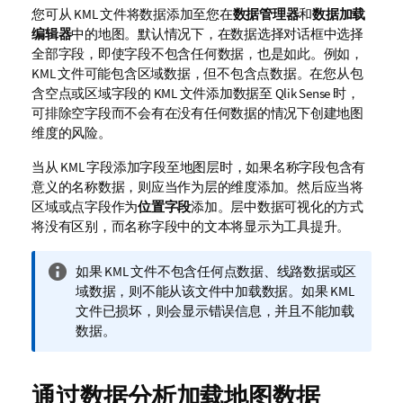
您可从
KML
文件将数据添加至您在
数据管理器
和
数据加载
编辑器
中的地图。默认情况下，在数据选择对话框中选择
全部
字段
，即使字段不包含任何数据，也是如此。例如，
KML
文件可能包含区域数据，但不包含点数据。在您从包
含空点或区域字段的 KML 文件添加数据至
Qlik Sense
时，
可排除空字段而不会有在没有任何数据的情况下创建地图
维度
的风险。
当从
KML
字段添加字段至地图层时，如果名称字段包含有
意义的名称数据，则应当作为层的维度添加。然后应当将
区域或点字段作为
位置字段
添加。层中数据可视化的方式
将没有区别，而名称字段中的文本将显示为工具提升。
信
如果
KML
文件不包含任何点数据、线路数据或区
息
域数据，则不能从该文件中加载数据。如果
KML
注
文件已损坏，则会显示错误信息，并且不能加载
释
数据。
通过数据分析加载地图数据