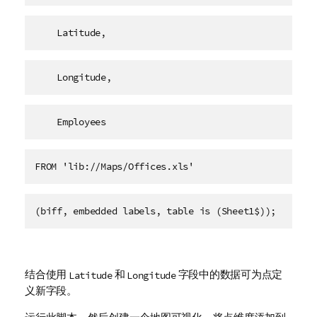
    Latitude,
    Longitude,
    Employees   
FROM 'lib://Maps/Offices.xls'
(biff, embedded labels, table is (Sheet1$));
结合使用
和
字段中的数据可为点定
Latitude
Longitude
义新字段。