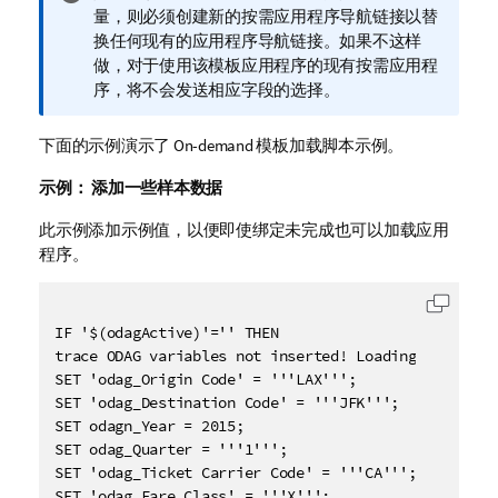
息
量，则必须创建新的按需应用程序导航链接以替
注
换任何现有的应用程序导航链接。如果不这样
释
做，对于使用该模板应用程序的现有按需应用程
序，将不会发送相应字段的选择。
下面的示例演示了 On-demand 模板加载脚本示例。
示例：
添加一些样本数据
此示例添加示例值，以便即使绑定未完成也可以加载应用
程序。
复制代
IF '$(odagActive)'='' THEN

trace ODAG variables not inserted! Loading sample da
SET 'odag_Origin Code' = '''LAX''';

SET 'odag_Destination Code' = '''JFK''';

SET odagn_Year = 2015;

SET odag_Quarter = '''1''';

SET 'odag_Ticket Carrier Code' = '''CA''';

SET 'odag_Fare Class' = '''X''';
