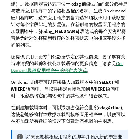
建）。数据绑定表达式中位于
odag
前缀后面的部分必须是
与选择应用程序中的字段相匹配的名称。生成 On-demand
应用程序时，选择应用程序的当前选择项状态用于获取要
针对每个字段绑定的所需值。在新创建的按需应用程序的
加载脚本中，
$(odag_FIELDNAME)
表达式的每个实例都将
替换为针对选择应用程序的选择项状态中的相应字段选择
的值列表。
还提供了用于更专门化数据绑定的其他前缀。要了解有关
特殊情况的裁剪和优化加载语句的更多信息，请参见
On-
Demand 模板应用程序中的绑定表达式
。
On-demand 绑定可以直接插入加载脚本中的
SELECT
和
WHERE
语句中。当您将绑定直接添加到
WHERE
语句中
时，很容易将它们与语句中的其他条件结合起来。
在创建加载脚本时，可以添加占位符变量
$(odagActive)
。
这使您能够将样本数据加载到模板应用程序中，以便可以
在不加载所有数据的情况下创建
动态视图
的主
图表
。
信
如果更改模板应用程序的脚本并插入新的绑定变