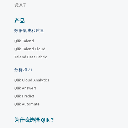
资源库
产品
数据集成和质量
Qlik Talend
Qlik Talend Cloud
Talend Data Fabric
分析和 AI
Qlik Cloud Analytics
Qlik Answers
Qlik Predict
Qlik Automate
为什么选择 Qlik？