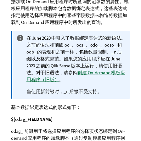
据加载 On-Demand 应用程序时所查询的记录数的属性。模
板应用程序的加载脚本包含数据绑定表达式，这些表达式
指定使用选择应用程序中的哪些
字段
数据来构造将数据加
载到 On-Demand 应用程序中时所发出的查询。
信
在 June 2020 中引入了数据绑定表达式的新语法。
息
之前的语法和前缀
od_
、
ods_
、
odo_
、
odso_
和
注
odb_
的表现和之前一样，包括数量限制、_n 后
释
缀以及格式规范。如果您的应用程序应在 June
2020 之前的
Qlik Sense
版本上运行，请使用旧语
法。对于旧语法，请参阅
创建 On-demand 模板应
用程序（旧版）
。
当使用新前缀时，_n 后缀不受支持。
基本数据绑定表达式的形式如下：
$(odag_FIELDNAME)
odag_
前缀用于将选择应用程序的选择项状态绑定到 On-
demand 应用程序的加载脚本（通过复制模板应用程序创