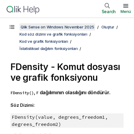
Search
Menü
Qlik Sense on Windows November 2025
Oluştur
Kod söz dizimi ve grafik fonksiyonları
Kod ve grafik fonksiyonları
İstatistiksel dağıtım fonksiyonları
FDensity - Komut dosyası
ve grafik fonksiyonu
,
dağılımının olasılığını döndürür.
FDensity()
F
Söz Dizimi:
FDensity(value, degrees_freedom1,
degrees_freedom2)