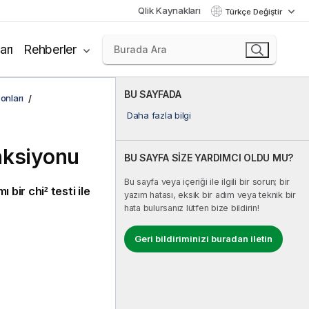
Qlik Kaynakları
Türkçe Değiştir
arı
Rehberler
BU SAYFADA
onları
Daha fazla bilgi
nksiyonu
BU SAYFA SİZE YARDIMCI OLDU MU?
Bu sayfa veya içeriği ile ilgili bir sorun; bir
mı bir chi
testi ile
2
yazım hatası, eksik bir adım veya teknik bir
hata bulursanız lütfen bize bildirin!
Geri bildiriminizi buradan iletin