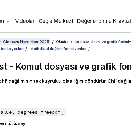
ım
Videolar
Geçiş Merkezi
Değerlendirme Kılavuzl
on Windows November 2025
Oluştur
Kod söz dizimi ve grafik fonksiy
 fonksiyonları
İstatistiksel dağıtım fonksiyonları
st - Komut dosyası ve grafik fo
 chi
dağılımının tek kuyruklu olasılığını döndürür. Chi
dağılı
2
2
:
value, degrees_freedom
)
eri türü:
sayı