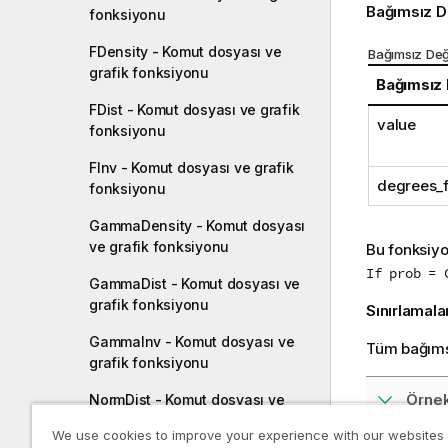
Bağımsız D
fonksiyonu
FDensity - Komut dosyası ve
Bağımsız Değ
grafik fonksiyonu
Bağımsız
FDist - Komut dosyası ve grafik
value
fonksiyonu
FInv - Komut dosyası ve grafik
degrees_
fonksiyonu
GammaDensity - Komut dosyası
ve grafik fonksiyonu
Bu fonksiy
If prob = 
GammaDist - Komut dosyası ve
grafik fonksiyonu
Sınırlamala
GammaInv - Komut dosyası ve
Tüm bağımsı
grafik fonksiyonu
Örnek
NormDist - Komut dosyası ve
grafik fonksiyonu
We use cookies to improve your experience with our websites