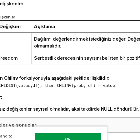
eğişkenler:
işkenler
 Değişken
Açıklama
Dağılımı değerlendirmek istediğiniz değer. Değer
olmamalıdır.
freedom
Serbestlik derecesinin sayısını belirten bir poziti
on
ChiInv
fonksiyonuyla aşağıdaki şekilde ilişkilidir:
CHIDIST(value,df), then CHIINV(prob, df) = value
r:
z değişkenler sayısal olmalıdır, aksi takdirde
NULL
döndürülür.
ler ve sonuçlar:
 and to
Ok