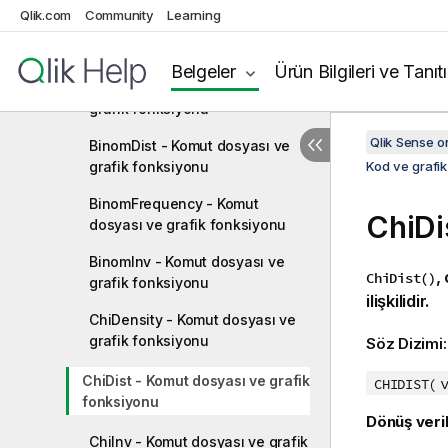
Qlik.com
Community
Learning
BetaDist - Komut dosyası ve
grafik fonksiyonu
Belgeler
Ürün Bilgileri ve Tanıt
BetaInv - Komut dosyası ve
grafik fonksiyonu
Qlik Sense 
BinomDist - Komut dosyası ve
grafik fonksiyonu
Kod ve grafik
BinomFrequency - Komut
ChiDi
dosyası ve grafik fonksiyonu
BinomInv - Komut dosyası ve
,
ChiDist()
grafik fonksiyonu
ilişkilidir.
ChiDensity - Komut dosyası ve
grafik fonksiyonu
Söz Dizimi
ChiDist - Komut dosyası ve grafik
CHIDIST(
fonksiyonu
Dönüş veril
ChiInv - Komut dosyası ve grafik