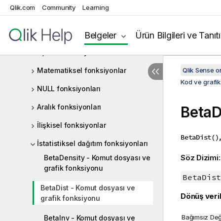
Qlik.com
Community
Learning
Kayıtlar arası fonksiyonlar
Mantıksal fonksiyonlar
Belgeler
Ürün Bilgileri ve Tanıt
Eşleme fonksiyonları
Matematiksel fonksiyonlar
Qlik Sense 
Kod ve grafik
NULL fonksiyonları
Aralık fonksiyonları
BetaD
İlişkisel fonksiyonlar
BetaDist()
İstatistiksel dağıtım fonksiyonları
Söz Dizimi
BetaDensity - Komut dosyası ve
grafik fonksiyonu
BetaDist
BetaDist - Komut dosyası ve
Dönüş veril
grafik fonksiyonu
Bağımsız Değ
BetaInv - Komut dosyası ve