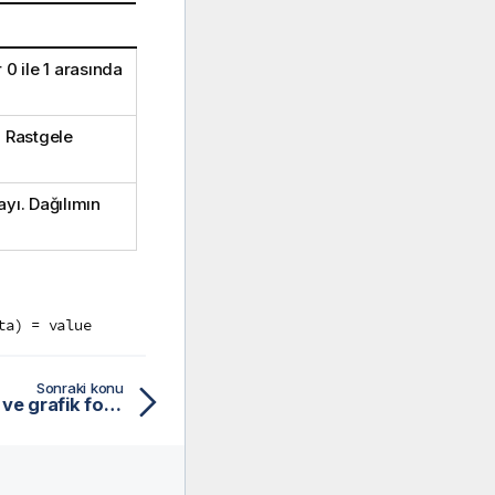
 0 ile 1 arasında
. Rastgele
ayı. Dağılımın
ta) = value
Sonraki konu
BetaInv - Komut dosyası ve grafik fonksiyonu