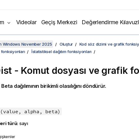
ım
Videolar
Geçiş Merkezi
Değerlendirme Kılavuzl
on Windows November 2025
Oluştur
Kod söz dizimi ve grafik fonksiy
 fonksiyonları
İstatistiksel dağıtım fonksiyonları
ist - Komut dosyası ve grafik f
, Beta dağılımının birikimli olasılığını döndürür.
:
(value, alpha, beta)
eri türü:
sayı
işkenler