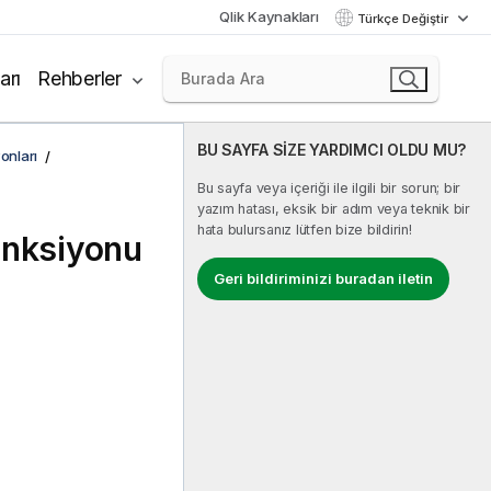
Qlik Kaynakları
Türkçe Değiştir
arı
Rehberler
BU SAYFA SİZE YARDIMCI OLDU MU?
onları
Bu sayfa veya içeriği ile ilgili bir sorun; bir
yazım hatası, eksik bir adım veya teknik bir
hata bulursanız lütfen bize bildirin!
onksiyonu
Geri bildiriminizi buradan iletin