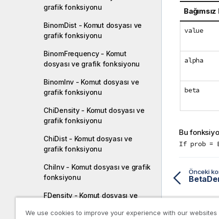
grafik fonksiyonu
Bağımsız
BinomDist - Komut dosyası ve
value
grafik fonksiyonu
BinomFrequency - Komut
alpha
dosyası ve grafik fonksiyonu
BinomInv - Komut dosyası ve
beta
grafik fonksiyonu
ChiDensity - Komut dosyası ve
grafik fonksiyonu
Bu fonksiy
ChiDist - Komut dosyası ve
If prob = 
grafik fonksiyonu
ChiInv - Komut dosyası ve grafik
Önceki k
fonksiyonu
FDensity - Komut dosyası ve
grafik fonksiyonu
We use cookies to improve your experience with our websites