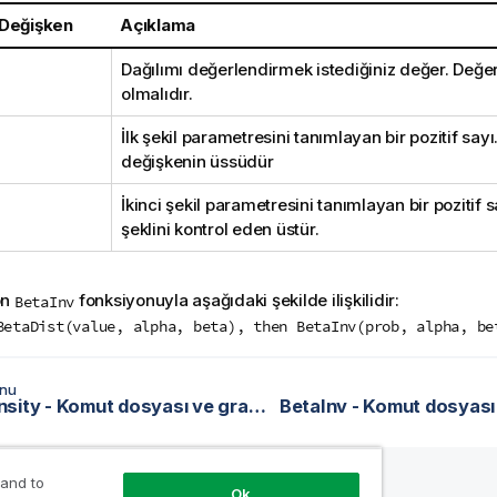
 Değişken
Açıklama
Dağılımı değerlendirmek istediğiniz değer. Değer
olmalıdır.
İlk şekil parametresini tanımlayan bir pozitif sayı
değişkenin üssüdür
İkinci şekil parametresini tanımlayan bir pozitif s
şeklini kontrol eden üstür.
on
fonksiyonuyla aşağıdaki şekilde ilişkilidir:
BetaInv
BetaDist(value, alpha, beta), then BetaInv(prob, alpha, be
onu
BetaDensity - Komut dosyası ve grafik fonksiyonu
 and to
Ok