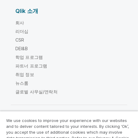
Qlik 소개
회사
리더십
CSR
DEI&B
학업 프로그램
파트너 프로그램
취업 정보
뉴스룸
글로벌 사무실/연락처
We use cookies to improve your experience with our websites
Qlik Community
and to deliver content tailored to your interests. By clicking ‘Ok’,
you accept the use of additional cookies which may involve