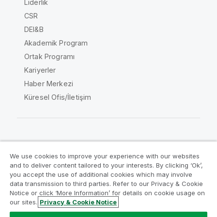
Liderlik
CSR
DEI&B
Akademik Program
Ortak Programı
Kariyerler
Haber Merkezi
Küresel Ofis/İletişim
Qlik Topluluğu
We use cookies to improve your experience with our websites
and to deliver content tailored to your interests. By clicking ‘Ok’,
Yasal sözleşmeler
Ürün Koşulları
you accept the use of additional cookies which may involve
data transmission to third parties. Refer to our Privacy & Cookie
Legal Policies
Legal Policies
Notice or click ‘More Information’ for details on cookie usage on
Kullanım koşulları
Ticari markalar
our sites.
Privacy & Cookie Notice
Do Not Share My Info