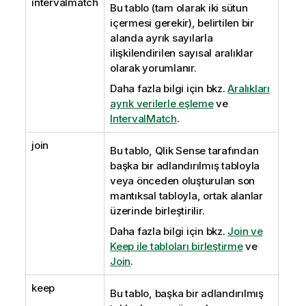
intervalmatch
Bu tablo (tam olarak iki sütun
içermesi gerekir), belirtilen bir
alanda ayrık sayılarla
ilişkilendirilen sayısal aralıklar
olarak yorumlanır.
Daha fazla bilgi için bkz.
Aralıkları
ayrık verilerle eşleme
ve
IntervalMatch
.
join
Bu tablo,
Qlik Sense
tarafından
başka bir adlandırılmış tabloyla
veya önceden oluşturulan son
mantıksal tabloyla, ortak alanlar
üzerinde birleştirilir.
Daha fazla bilgi için bkz.
Join ve
Keep ile tabloları birleştirme
ve
Join
.
keep
Bu tablo, başka bir adlandırılmış