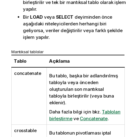
birleştirilir ve tek bir mantıksal tablo olarak işlem
yapılır.
Bir
LOAD
veya
SELECT
deyiminden önce
aşağıdaki niteleyicilerden herhangi biri
geliyorsa, veriler değiştirilir veya farklı şekilde
işlem yapılır.
Mantıksal tablolar
Tablo
Açıklama
concatenate
Bu tablo, başka bir adlandırılmış
tabloyla veya önceden
oluşturulan son mantıksal
tabloyla birleştirilir (veya buna
eklenir).
Daha fazla bilgi için bkz.
Tabloları
birleştirme
ve
Concatenate
.
crosstable
Bu tablonun pivotlaması iptal