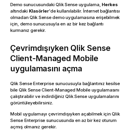
Demo sunucusundaki
Qlik Sense
uygulama,
Herkes
altındaki
Klasörler
'de kullanılabilir. İnternet bağlantısı
olmadan
Qlik Sense
demo uygulamasına erişebilmek
için, demo sunucusuyla en az bir kez bağlantı
kurmanız gerekir.
Çevrimdışıyken
Qlik Sense
Client-Managed Mobile
uygulamasını açma
Qlik Sense Enterprise
sunucusuyla bağlantınız kesilse
bile
Qlik Sense Client-Managed Mobile
uygulamasını
çalıştırabilir ve indirdiğiniz
Qlik Sense
uygulamalarını
görüntüleyebilirsiniz.
Mobil uygulamayı çevrimdışıyken açabilmek için
Qlik
Sense Enterprise
sunucusunda en az bir kez oturum
açmış olmanız gerekir.