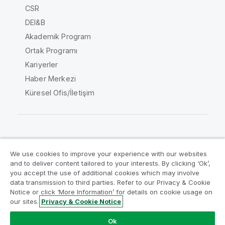
CSR
DEI&B
Akademik Program
Ortak Programı
Kariyerler
Haber Merkezi
Küresel Ofis/İletişim
Qlik Topluluğu
We use cookies to improve your experience with our websites
and to deliver content tailored to your interests. By clicking ‘Ok’,
Yasal sözleşmeler
Ürün Koşulları
you accept the use of additional cookies which may involve
data transmission to third parties. Refer to our Privacy & Cookie
Legal Policies
Legal Policies
Notice or click ‘More Information’ for details on cookie usage on
Kullanım koşulları
Ticari markalar
our sites.
Privacy & Cookie Notice
Do Not Share My Info
Ok