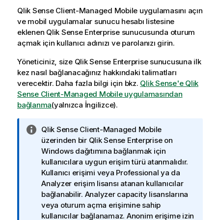
Qlik Sense Client-Managed Mobile
uygulamasını açın
ve mobil uygulamalar sunucu hesabı listesine
eklenen
Qlik Sense Enterprise
sunucusunda oturum
açmak için kullanıcı adınızı ve parolanızı girin.
Yöneticiniz, size
Qlik Sense Enterprise
sunucusuna ilk
kez nasıl bağlanacağınız hakkındaki talimatları
verecektir. Daha fazla bilgi için bkz.
Qlik Sense'e
Qlik
Sense Client-Managed Mobile
uygulamasından
bağlanma
(yalnızca İngilizce)
.
B
Qlik Sense Client-Managed Mobile
i
üzerinden bir
Qlik Sense Enterprise on
l
Windows
dağıtımına bağlanmak için
g
kullanıcılara uygun erişim türü atanmalıdır.
i
Kullanıcı erişimi veya Professional ya da
n
Analyzer erişim lisansı atanan kullanıcılar
o
bağlanabilir. Analyzer capacity lisanslarına
t
veya oturum açma erişimine sahip
u
kullanıcılar bağlanamaz. Anonim erişime izin