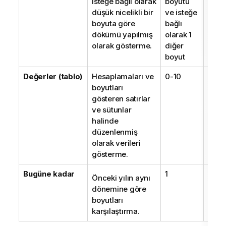
isteğe bağlı olarak
boyutu
düşük nicelikli bir
ve isteğe
boyuta göre
bağlı
dökümü yapılmış
olarak 1
olarak gösterme.
diğer
boyut
Değerler (tablo)
Hesaplamaları ve
0-10
0-10
boyutları
gösteren satırlar
ve sütunlar
halinde
düzenlenmiş
olarak verileri
gösterme.
Bugüne kadar
1
1
Önceki yılın aynı
dönemine göre
boyutları
karşılaştırma.