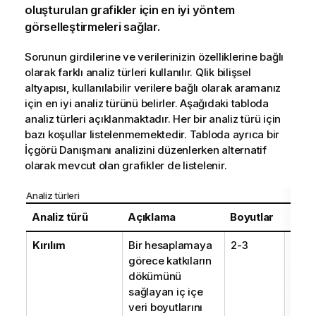
oluşturulan grafikler için en iyi yöntem
görselleştirmeleri sağlar.
Sorunun girdilerine ve verilerinizin özelliklerine bağlı
olarak farklı analiz türleri kullanılır.
Qlik bilişsel
altyapısı
, kullanılabilir verilere bağlı olarak aramanız
için en iyi analiz türünü belirler. Aşağıdaki tabloda
analiz türleri açıklanmaktadır. Her bir analiz türü için
bazı koşullar listelenmemektedir. Tabloda ayrıca bir
İçgörü Danışmanı
analizini düzenlerken alternatif
olarak mevcut olan grafikler de listelenir.
Analiz türleri
Analiz türü
Açıklama
Boyutlar
Hesa
Kırılım
Bir hesaplamaya
2-3
1
görece katkıların
dökümünü
sağlayan iç içe
veri boyutlarını