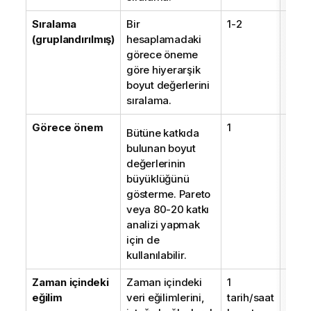
Sıralama
Bir
1-2
1
(gruplandırılmış)
hesaplamadaki
görece öneme
göre hiyerarşik
boyut değerlerini
sıralama.
Görece önem
1
1
Bütüne katkıda
bulunan boyut
değerlerinin
büyüklüğünü
gösterme. Pareto
veya 80-20 katkı
analizi yapmak
için de
kullanılabilir.
Zaman içindeki
Zaman içindeki
1
1-3
eğilim
veri eğilimlerini,
tarih/saat