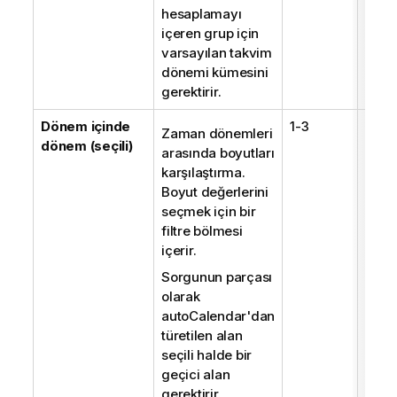
hesaplamayı
içeren grup için
varsayılan takvim
dönemi kümesini
gerektirir.
Dönem içinde
1-3
1
Zaman dönemleri
dönem (seçili)
arasında boyutları
karşılaştırma.
Boyut değerlerini
seçmek için bir
filtre bölmesi
içerir.
Sorgunun parçası
olarak
autoCalendar'dan
türetilen alan
seçili halde bir
geçici alan
gerektirir.