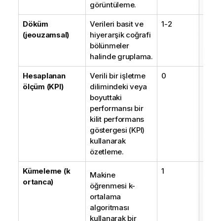
görüntüleme.
Döküm
Verileri basit ve
1-2
1-2
(jeouzamsal)
hiyerarşik coğrafi
bölünmeler
halinde gruplama.
Hesaplanan
Verili bir işletme
0
1-2
ölçüm (KPI)
dilimindeki veya
boyuttaki
performansı bir
kilit performans
göstergesi (KPI)
kullanarak
özetleme.
Kümeleme (k
1
2
Makine
ortanca)
öğrenmesi k-
ortalama
algoritması
kullanarak bir