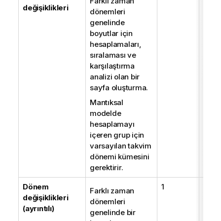
Farklı zaman
değişiklikleri
dönemleri
genelinde
boyutlar için
hesaplamaları,
sıralaması ve
karşılaştırma
analizi olan bir
sayfa oluşturma.
Mantıksal
modelde
hesaplamayı
içeren grup için
varsayılan takvim
dönemi kümesini
gerektirir.
Dönem
1
1
Farklı zaman
değişiklikleri
dönemleri
(ayrıntılı)
genelinde bir