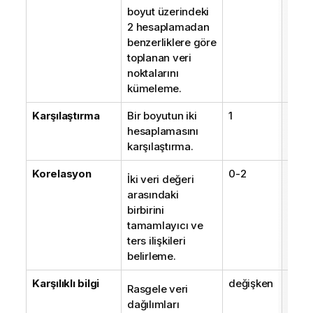
boyut üzerindeki
2 hesaplamadan
benzerliklere göre
toplanan veri
noktalarını
kümeleme.
Karşılaştırma
Bir boyutun iki
1
2
hesaplamasını
karşılaştırma.
Korelasyon
0-2
2
İki veri değeri
arasındaki
birbirini
tamamlayıcı ve
ters ilişkileri
belirleme.
Karşılıklı bilgi
değişken
deği
Rasgele veri
dağılımları