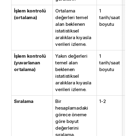
İşlem kontrolü
Ortalama
1
1
(ortalama)
değerleri temel
tarih/saat
alan beklenen
boyutu
istatistiksel
aralıklara kıyasla
verileri izleme.
İşlem kontrolü
Yakın değerleri
1
1
(yuvarlanan
temel alan
tarih/saat
ortalama)
beklenen
boyutu
istatistiksel
aralıklara kıyasla
verileri izleme.
Sıralama
Bir
1-2
1
hesaplamadaki
görece öneme
göre boyut
değerlerini
sıralama.