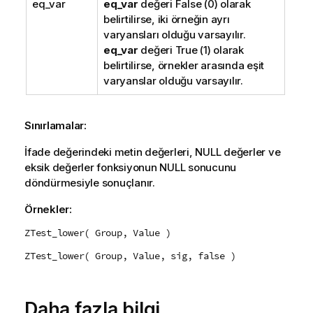
eq_var
eq_var
değeri
False
(0) olarak
belirtilirse, iki örneğin ayrı
varyansları olduğu varsayılır.
eq_var
değeri
True
(1) olarak
belirtilirse, örnekler arasında eşit
varyanslar olduğu varsayılır.
Sınırlamalar:
İfade değerindeki metin değerleri,
NULL
değerler ve
eksik değerler fonksiyonun
NULL
sonucunu
döndürmesiyle sonuçlanır.
Örnekler:
ZTest_lower( Group, Value )
ZTest_lower( Group, Value, sig, false )
Daha fazla bilgi