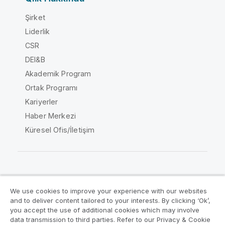
Şirket
Liderlik
CSR
DEI&B
Akademik Program
Ortak Programı
Kariyerler
Haber Merkezi
Küresel Ofis/İletişim
Qlik Topluluğu
We use cookies to improve your experience with our websites
and to deliver content tailored to your interests. By clicking ‘Ok’,
Yasal sözleşmeler
Ürün Koşulları
you accept the use of additional cookies which may involve
data transmission to third parties. Refer to our Privacy & Cookie
Legal Policies
Legal Policies