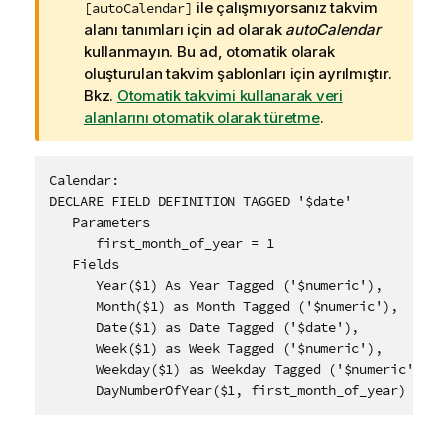
r
ile çalışmıyorsanız takvim
[autoCalendar]
ı
alanı tanımları için ad olarak
autoCalendar
n
kullanmayın. Bu ad, otomatik olarak
o
oluşturulan takvim şablonları için ayrılmıştır.
t
Bkz.
Otomatik takvimi kullanarak veri
u
alanlarını otomatik olarak türetme
.
Calendar:

DECLARE FIELD DEFINITION TAGGED '$date'

   Parameters

      first_month_of_year = 1

   Fields

      Year($1) As Year Tagged ('$numeric'),

      Month($1) as Month Tagged ('$numeric'),

      Date($1) as Date Tagged ('$date'),

      Week($1) as Week Tagged ('$numeric'),

      Weekday($1) as Weekday Tagged ('$numeric'),

      DayNumberOfYear($1, first_month_of_year) as D