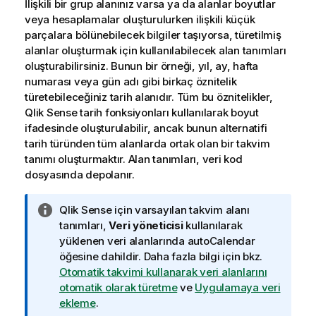
İlişkili bir grup alanınız varsa ya da alanlar boyutlar
veya hesaplamalar oluşturulurken ilişkili küçük
parçalara bölünebilecek bilgiler taşıyorsa, türetilmiş
alanlar oluşturmak için kullanılabilecek alan tanımları
oluşturabilirsiniz. Bunun bir örneği, yıl, ay, hafta
numarası veya gün adı gibi birkaç öznitelik
türetebileceğiniz tarih alanıdır. Tüm bu öznitelikler,
Qlik Sense
tarih fonksiyonları kullanılarak boyut
ifadesinde oluşturulabilir, ancak bunun alternatifi
tarih türünden tüm alanlarda ortak olan bir takvim
tanımı oluşturmaktır. Alan tanımları, veri kod
dosyasında depolanır.
B
Qlik Sense
için varsayılan takvim alanı
i
tanımları,
Veri yöneticisi
kullanılarak
l
yüklenen veri alanlarında
autoCalendar
g
öğesine dahildir. Daha fazla bilgi için bkz.
i
Otomatik takvimi kullanarak veri alanlarını
n
otomatik olarak türetme
ve
Uygulamaya veri
o
ekleme
.