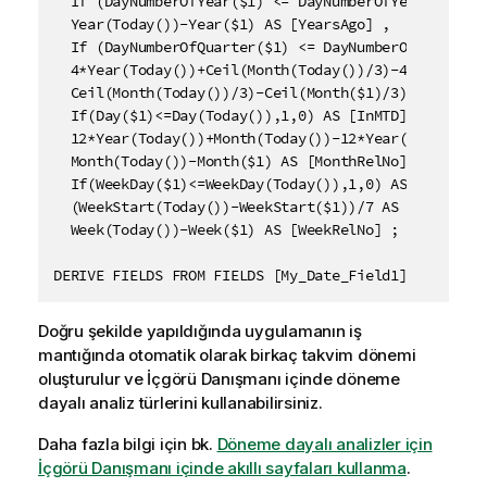
  If (DayNumberOfYear($1) <= DayNumberOfYear(Today()
  Year(Today())-Year($1) AS [YearsAgo] ,

  If (DayNumberOfQuarter($1) <= DayNumberOfQuarter(T
  4*Year(Today())+Ceil(Month(Today())/3)-4*Year($1)-
  Ceil(Month(Today())/3)-Ceil(Month($1)/3) AS [Quart
  If(Day($1)<=Day(Today()),1,0) AS [InMTD] ,

  12*Year(Today())+Month(Today())-12*Year($1)-Month(
  Month(Today())-Month($1) AS [MonthRelNo] ,

  If(WeekDay($1)<=WeekDay(Today()),1,0) AS [InWTD] ,
  (WeekStart(Today())-WeekStart($1))/7 AS [WeeksAgo] 
  Week(Today())-Week($1) AS [WeekRelNo] ;

DERIVE FIELDS FROM FIELDS [My_Date_Field1], [My_Dat
Doğru şekilde yapıldığında uygulamanın iş
mantığında otomatik olarak birkaç takvim dönemi
oluşturulur ve
İçgörü Danışmanı
içinde döneme
dayalı analiz türlerini kullanabilirsiniz.
Daha fazla bilgi için bk.
Döneme dayalı analizler için
İçgörü Danışmanı içinde akıllı sayfaları kullanma
.