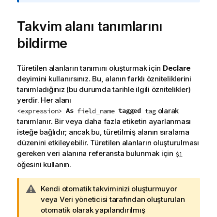
t
u
Takvim alanı tanımlarını
bildirme
Türetilen alanların tanımını oluşturmak için
Declare
deyimini kullanırsınız. Bu, alanın farklı özniteliklerini
tanımladığınız (bu durumda tarihle ilgili öznitelikler)
yerdir. Her alanı
olarak
As
tagged
<expression>
field_name
tag
tanımlanır. Bir veya daha fazla etiketin ayarlanması
isteğe bağlıdır; ancak bu, türetilmiş alanın sıralama
düzenini etkileyebilir. Türetilen alanların oluşturulması
gereken veri alanına referansta bulunmak için
$1
öğesini kullanın.
U
Kendi otomatik takviminizi oluşturmuyor
y
veya
Veri yöneticisi
tarafından oluşturulan
a
otomatik olarak yapılandırılmış