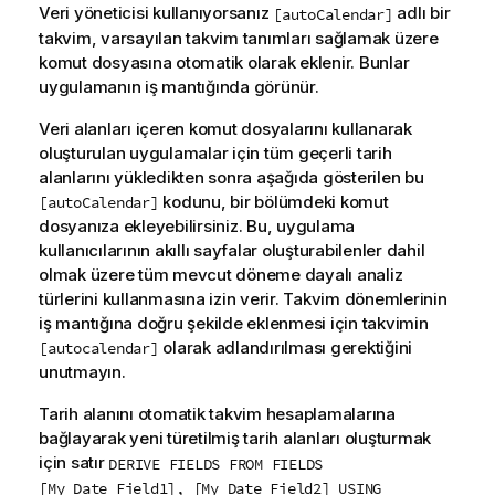
Veri yöneticisi
kullanıyorsanız
adlı bir
[autoCalendar]
takvim, varsayılan takvim tanımları sağlamak üzere
komut dosyasına otomatik olarak eklenir. Bunlar
uygulamanın iş mantığında görünür.
Veri alanları içeren komut dosyalarını kullanarak
oluşturulan uygulamalar için tüm geçerli tarih
alanlarını yükledikten sonra aşağıda gösterilen bu
kodunu, bir bölümdeki komut
[autoCalendar]
dosyanıza ekleyebilirsiniz. Bu, uygulama
kullanıcılarının akıllı sayfalar oluşturabilenler dahil
olmak üzere tüm mevcut döneme dayalı analiz
türlerini kullanmasına izin verir. Takvim dönemlerinin
iş mantığına doğru şekilde eklenmesi için takvimin
olarak adlandırılması gerektiğini
[autocalendar]
unutmayın.
Tarih alanını otomatik takvim hesaplamalarına
bağlayarak yeni türetilmiş tarih alanları oluşturmak
için satır
DERIVE FIELDS FROM FIELDS
[My_Date_Field1], [My_Date_Field2] USING