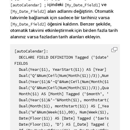
içindeki
ve
[autoCalendar] ;
[My_Date_Field1]
alan adlarını değiştirin. Otomatik
[My_Date_Field2]
takvimle bağlamak için sadece bir tarihiniz varsa
öğesini kaldırın. Benzer şekilde,
[My_Date_Field2]
otomatik takvimi etkinleştirmek için birden fazla tarih
alanınız varsa fazladan tarih alanları ekleyin.
[autoCalendar]:

Kodu p
  DECLARE FIELD DEFINITION Tagged ('$date')

FIELDS		

  Dual(Year($1), YearStart($1)) AS [Year] Tagged ('$
  Dual('Q'&Num(Ceil(Num(Month($1))/3)),Num(Ceil(NUM
  Dual(Year($1)&'-Q'&Num(Ceil(Num(Month($1))/3)),Qu
  Dual('Q'&Num(Ceil(Num(Month($1))/3)),QuarterStart
  Month($1) AS [Month] Tagged ('$month', '$cyclic'),
  Dual(Year($1)&'-'&Month($1), monthstart($1)) AS [
  Dual(Month($1), monthstart($1)) AS [_YearMonth] T
  Dual('W'&Num(Week($1),00), Num(Week($1),00)) AS [W
  Date(Floor($1)) AS [Date] Tagged ('$axis', '$date'
  Date(Floor($1), 'D') AS [_Date] Tagged ('$axis', '