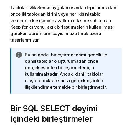
Tablolar
Qlik Sense
uygulamasında depolanmadan
önce iki tablodan birini veya her ikisini tablo
verilerinin kesişimine azaltma etkisine sahip olan
Keep
fonksiyonu, açık birleştirmelerin kullanılması
gereken durumların sayısını azaltmak üzere
tasarlanmıştır.
B
Bu belgede, birleştirme terimi genellikle
i
dahili tablolar oluşturulmadan önce
l
gerçekleştirilen birleştirmeler için
g
kullanılmaktadır. Ancak, dahili tablolar
i
oluşturulduktan sonra gerçekleştirilen
n
ilişkilendirme temelde bir birleştirmedir.
o
t
Bir
SQL SELECT
u
deyimi
içindeki birleştirmeler