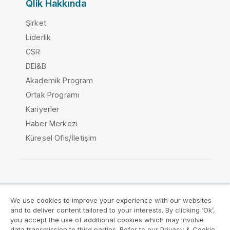
Qlik Hakkında
Şirket
Liderlik
CSR
DEI&B
Akademik Program
Ortak Programı
Kariyerler
Haber Merkezi
Küresel Ofis/İletişim
Qlik Topluluğu
We use cookies to improve your experience with our websites
and to deliver content tailored to your interests. By clicking ‘Ok’,
Yasal sözleşmeler
Ürün Koşulları
you accept the use of additional cookies which may involve
data transmission to third parties. Refer to our Privacy & Cookie