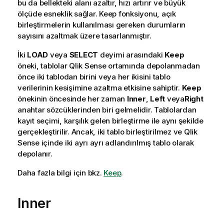
bu da bellekteki alanı azaltır, hızı artırır ve büyük
ölçüde esneklik sağlar. Keep fonksiyonu, açık
birleştirmelerin kullanılması gereken durumların
sayısını azaltmak üzere tasarlanmıştır.
İki
LOAD
veya
SELECT
deyimi arasındaki
Keep
öneki, tablolar
Qlik Sense
ortamında depolanmadan
önce iki tablodan birini veya her ikisini tablo
verilerinin kesişimine azaltma etkisine sahiptir.
Keep
önekinin öncesinde her zaman
Inner
,
Left
veya
Right
anahtar sözcüklerinden biri gelmelidir. Tablolardan
kayıt seçimi, karşılık gelen birleştirme ile aynı şekilde
gerçekleştirilir. Ancak, iki tablo birleştirilmez ve
Qlik
Sense
içinde iki ayrı ayrı adlandırılmış tablo olarak
depolanır.
Daha fazla bilgi için bkz.
Keep
.
Inner