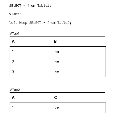
SELECT * from Table1;
VTab2:
left keep SELECT * from Table2;
VTab1
A
B
1
aa
2
cc
3
ee
VTab2
A
C
1
xx