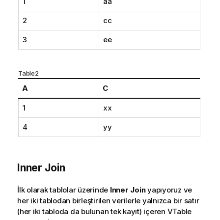
1
aa
2
cc
3
ee
Table2
A
C
1
xx
4
yy
Inner Join
İlk olarak tablolar üzerinde
Inner Join
yapıyoruz ve
her iki tablodan birleştirilen verilerle yalnızca bir satır
(her iki tabloda da bulunan tek kayıt) içeren
VTable