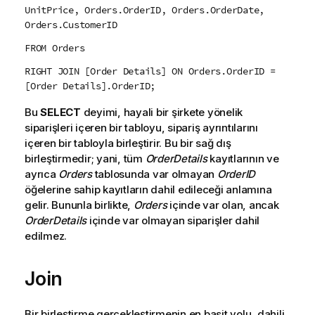
UnitPrice, Orders.OrderID, Orders.OrderDate,
Orders.CustomerID
FROM Orders
RIGHT JOIN [Order Details] ON Orders.OrderID =
[Order Details].OrderID;
Bu
SELECT
deyimi, hayali bir şirkete yönelik
siparişleri içeren bir tabloyu, sipariş ayrıntılarını
içeren bir tabloyla birleştirir. Bu bir sağ dış
birleştirmedir; yani, tüm
OrderDetails
kayıtlarının ve
ayrıca
Orders
tablosunda var olmayan
OrderID
öğelerine sahip kayıtların dahil edileceği anlamına
gelir. Bununla birlikte,
Orders
içinde var olan, ancak
OrderDetails
içinde var olmayan siparişler dahil
edilmez.
Join
Bir birleştirme gerçekleştirmenin en basit yolu, dahili