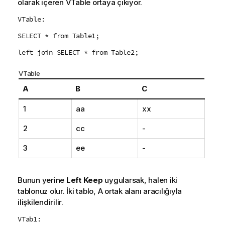
olarak içeren
VTable
ortaya çıkıyor.
VTable:
SELECT * from Table1;
left join SELECT * from Table2;
VTable
A
B
C
1
aa
xx
2
cc
-
3
ee
-
Bunun yerine
Left Keep
uygularsak, halen iki
tablonuz olur. İki tablo,
A
ortak alanı aracılığıyla
ilişkilendirilir.
VTab1: