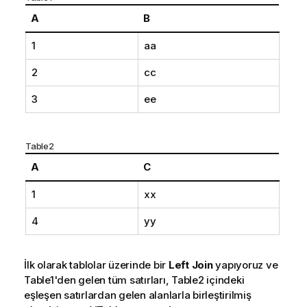
A
B
1
aa
2
cc
3
ee
Table2
A
C
1
xx
4
yy
İlk olarak tablolar üzerinde bir
Left Join
yapıyoruz ve
Table1
'den gelen tüm satırları,
Table2
içindeki
eşleşen satırlardan gelen alanlarla birleştirilmiş