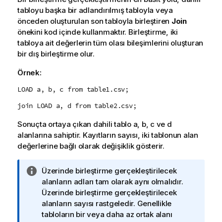
tabloyu başka bir adlandırılmış tabloyla veya
önceden oluşturulan son tabloyla birleştiren
Join
önekini kod içinde kullanmaktır. Birleştirme, iki
tabloya ait değerlerin tüm olası bileşimlerini oluşturan
bir dış birleştirme olur.
Örnek:
LOAD a, b, c from table1.csv;
join LOAD a, d from table2.csv;
Sonuçta ortaya çıkan dahili tablo
a
,
b
,
c
ve
d
alanlarına sahiptir. Kayıtların sayısı, iki tablonun alan
değerlerine bağlı olarak değişiklik gösterir.
B
Üzerinde birleştirme gerçekleştirilecek
i
alanların adları tam olarak aynı olmalıdır.
l
Üzerinde birleştirme gerçekleştirilecek
g
alanların sayısı rastgeledir. Genellikle
i
tabloların bir veya daha az ortak alanı