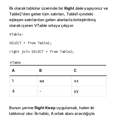
İlk olarak tablolar üzerinde bir
Right Join
yapıyoruz ve
Table2
'den gelen tüm satırları,
Table1
içindeki
eşleşen satırlardan gelen alanlarla birleştirilmiş
olarak içeren
VTable
ortaya çıkıyor.
VTable:
SELECT * from Table1;
right join SELECT * from Table2;
VTable
A
B
C
1
aa
xx
4
-
yy
Bunun yerine
Right Keep
uygularsak, halen iki
tablonuz olur. İki tablo,
A
ortak alanı aracılığıyla