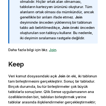
n
olmalıdır. Hiçbir ortak alan olmaması,
o
tabloların kartezyen ürününü oluşturur. Tüm
t
alanların ortak olması da mümkündür, ancak
u
genellikle bir anlam ifade etmez.
Join
deyiminde önceden yüklenmiş bir tablonun
tablo adı belirtilmedikçe,
Join
öneki önceden
oluşturulan son tabloyu kullanır. Bu nedenle,
iki deyimin sıralaması rastgele değildir.
Daha fazla bilgi için bkz.
Join
.
Keep
Veri komut dosyasındaki açık
Join
ön eki, iki tablonun
tam birleştirmesini gerçekleştirir. Sonuç bir tablodur.
Birçok durumda, bu tür birleştirmeler çok büyük
tablolarla sonuçlanır.
Qlik Sense
uygulamasının ana
özelliklerinden biri, tabloları birleştirmek yerine
tablolar arasında ilişkilendirmeler gerçekleştirmektir;