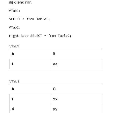
ilişkilendirilir.
VTab1:
SELECT * from Table1;
VTab2:
right keep SELECT * from Table2;
VTab1
A
B
1
aa
VTab2
A
C
1
xx
4
yy