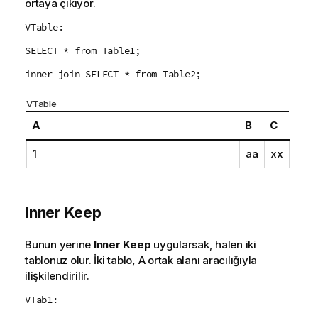
ortaya çıkıyor.
VTable:
SELECT * from Table1;
inner join SELECT * from Table2;
VTable
A
B
C
1
aa
xx
Inner Keep
Bunun yerine
Inner Keep
uygularsak, halen iki
tablonuz olur. İki tablo,
A
ortak alanı aracılığıyla
ilişkilendirilir.
VTab1: