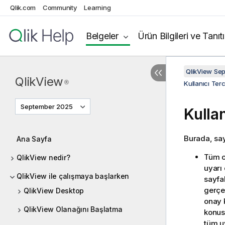
Qlik.com
Community
Learning
Belgeler
Ürün Bilgileri ve Tanıt
QlikView Se
QlikView
®
Kullanıcı Terc
September 2025
Kullan
Burada, sayf
Ana Sayfa
Tüm on
QlikView nedir?
uyarı 
QlikView ile çalışmaya başlarken
sayfal
gerçe
QlikView Desktop
onay 
QlikView Olanağını Başlatma
konusu
tüm u