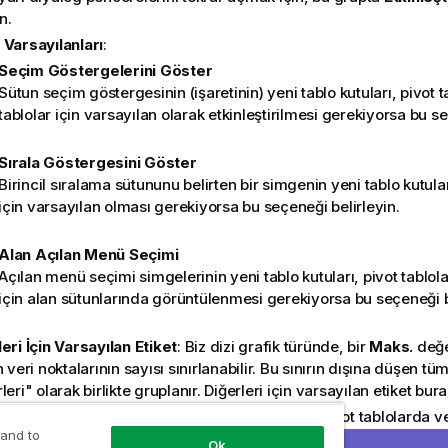
n.
 Varsayılanları
:
Seçim Göstergelerini Göster
Sütun seçim göstergesinin (işaretinin) yeni tablo kutuları, pivot 
tablolar için varsayılan olarak etkinleştirilmesi gerekiyorsa bu se
Sırala Göstergesini Göster
Birincil sıralama sütununu belirten bir simgenin yeni tablo kutula
için varsayılan olması gerekiyorsa bu seçeneği belirleyin.
Alan Açılan Menü Seçimi
Açılan menü seçimi simgelerinin yeni tablo kutuları, pivot tablola
için alan sütunlarında görüntülenmesi gerekiyorsa bu seçeneği b
eri İçin Varsayılan Etiket
: Biz dizi grafik türünde, bir
Maks.
değe
n veri noktalarının sayısı sınırlanabilir. Bu sınırın dışına düşen tüm
leri" olarak birlikte gruplanır. Diğerleri için varsayılan etiket bur
m için Varsayılan Etiket
: Sütun grafiklerinde, pivot tablolarda v
 and to
ülenebilen toplamlara "Toplam" varsayılan etiketi verilir. Topla
Ok