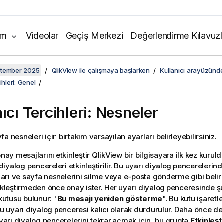
ım
Videolar
Geçiş Merkezi
Değerlendirme Kılavuzl
ptember 2025
QlikView ile çalışmaya başlarken
Kullanıcı arayüzünd
ihleri: Genel
ıcı Tercihleri: Nesneler
a nesneleri için birtakım varsayılan ayarları belirleyebilirsiniz.
ay mesajlarını etkinleştir
QlikView bir bilgisayara ilk kez kurul
diyalog pencereleri etkinleştirilir. Bu uyarı diyalog pencerelerind
arı ve sayfa nesnelerini silme veya e-posta gönderme gibi belirl
kleştirmeden önce onay ister. Her uyarı diyalog penceresinde şu
kutusu bulunur: "
Bu mesajı yeniden gösterme
". Bu kutu işaret
 uyarı diyalog penceresi kalıcı olarak durdurulur. Daha önce dev
yarı diyalog pencerelerini tekrar açmak için, bu grupta
Etkinleşt