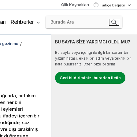
Qlik Kaynakları
Türkçe Değiştir
arı
Rehberler
BU SAYFA SİZE YARDIMCI OLDU MU?
e gezinme
Bu sayfa veya içeriği ile ilgili bir sorun; bir
yazım hatası, eksik bir adım veya teknik bir
hata bulursanız lütfen bize bildirin!
Geri bildiriminizi buradan iletin
duğunda, birtakım
en her biri,
i eylemleri
 ifadeyi içeren bir
lendiğinde, söz
re dışı bırakılmış
ir
düğmesine