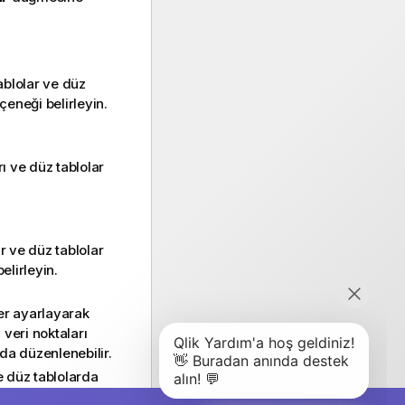
tablolar ve düz
çeneği belirleyin.
rı ve düz tablolar
r ve düz tablolar
elirleyin.
r ayarlayarak
 veri noktaları
ada düzenlenebilir.
e düz tablolarda
m için varsayılan