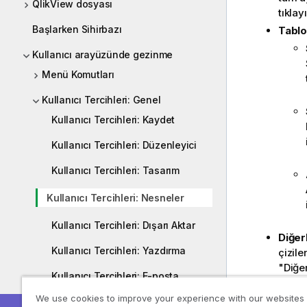
QlikView dosyası
tıklayı
Başlarken Sihirbazı
Tablo
Kullanıcı arayüzünde gezinme
Menü Komutları
Kullanıcı Tercihleri: Genel
Kullanıcı Tercihleri: Kaydet
Kullanıcı Tercihleri: Düzenleyici
Kullanıcı Tercihleri: Tasarım
Kullanıcı Tercihleri: Nesneler
Kullanıcı Tercihleri: Dışarı Aktar
Diğerl
Kullanıcı Tercihleri: Yazdırma
çizile
"Diğer
Kullanıcı Tercihleri: E-posta
Topla
We use cookies to improve your experience with our websites
görünt
Kullanıcı Tercihleri: Konumlar