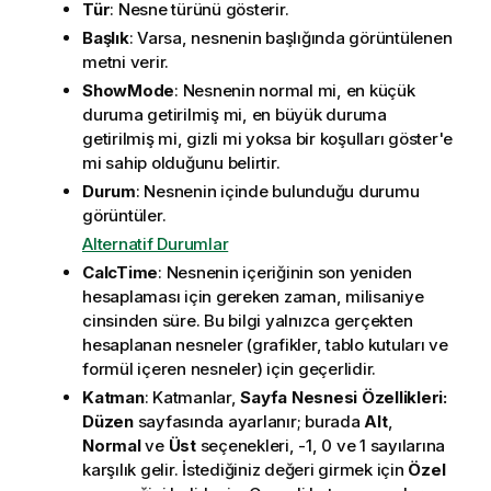
Tür
: Nesne türünü gösterir.
Başlık
: Varsa, nesnenin başlığında görüntülenen
metni verir.
ShowMode
: Nesnenin normal mi, en küçük
duruma getirilmiş mi, en büyük duruma
getirilmiş mi, gizli mi yoksa bir koşulları göster'e
mi sahip olduğunu belirtir.
Durum
: Nesnenin içinde bulunduğu durumu
görüntüler.
Alternatif Durumlar
CalcTime
: Nesnenin içeriğinin son yeniden
hesaplaması için gereken zaman, milisaniye
cinsinden süre. Bu bilgi yalnızca gerçekten
hesaplanan nesneler (grafikler, tablo kutuları ve
formül içeren nesneler) için geçerlidir.
Katman
: Katmanlar,
Sayfa Nesnesi Özellikleri:
Düzen
sayfasında ayarlanır; burada
Alt
,
Normal
ve
Üst
seçenekleri, -1, 0 ve 1 sayılarına
karşılık gelir. İstediğiniz değeri girmek için
Özel