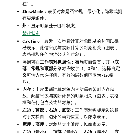
在）。
ShowMode
：表明对象是否常规，最小化，隐藏或拥
有显示条件。
州
：显示对象处于哪种状态。
替代状态
CalcTime
：最近一次重新计算对象目录的时间以毫
秒表示。此信息仅与实际计算的对象相关（图表，
表格框和任何包含公式的对象）。
层
层可在
工作表对象属性：布局
页面设置，其中
底
部
、
常规
和
顶部
分别对应数字 -1、0 和 1。选择
自定
义
可输入您选择值。有效的层数值范围为 -128 到
127。
内存
：上次重新计算对象内容所需的暂时内存总
数。此信息仅与实际计算的对象相关（图表，表格
框和任何包含公式的对象）。
左边，顶部，右边，底部
：工作表对象标示边缘相
对于文档窗口边缘的当前位置，以像素表示。
宽度，高度
：对象的大小维度，以像素表示。
左边（最小），顶部（最小），右边（最小），底