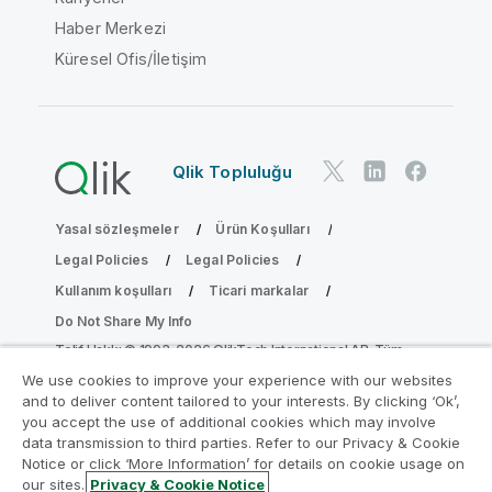
Haber Merkezi
Küresel Ofis/İletişim
Qlik Topluluğu
Yasal sözleşmeler
Ürün Koşulları
Legal Policies
Legal Policies
Kullanım koşulları
Ticari markalar
Do Not Share My Info
Telif Hakkı © 1993-2026 QlikTech International AB. Tüm
hakları saklıdır.
We use cookies to improve your experience with our websites
and to deliver content tailored to your interests. By clicking ‘Ok’,
you accept the use of additional cookies which may involve
data transmission to third parties. Refer to our Privacy & Cookie
Analiz Modernleştirme Programına katılın
Notice or click ‘More Information’ for details on cookie usage on
our sites.
Privacy & Cookie Notice