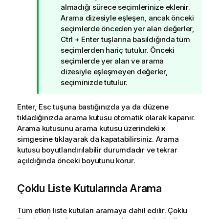
c
almadığı sürece seçimlerinize eklenir.
u
Arama dizesiyle eşleşen, ancak önceki
n
seçimlerde önceden yer alan değerler,
o
Ctrl + Enter tuşlarına basıldığında tüm
t
seçimlerden hariç tutulur. Önceki
u
seçimlerde yer alan ve arama
dizesiyle eşleşmeyen değerler,
seçiminizde tutulur.
Enter, Esc tuşuna bastığınızda ya da düzene
tıkladığınızda arama kutusu otomatik olarak kapanır.
Arama kutusunu arama kutusu üzerindeki
x
simgesine tıklayarak da kapatabilirsiniz. Arama
kutusu boyutlandırılabilir durumdadır ve tekrar
açıldığında önceki boyutunu korur.
Çoklu Liste Kutularında Arama
Tüm etkin liste kutuları aramaya dahil edilir. Çoklu