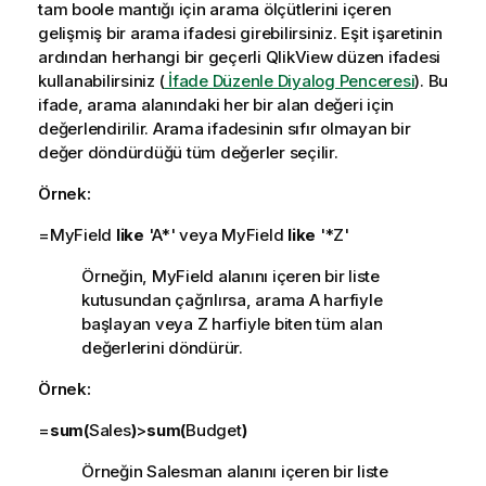
tam boole mantığı için arama ölçütlerini içeren
gelişmiş bir arama ifadesi girebilirsiniz. Eşit işaretinin
ardından herhangi bir geçerli QlikView düzen ifadesi
kullanabilirsiniz (
İfade Düzenle Diyalog Penceresi
). Bu
ifade, arama alanındaki her bir alan değeri için
değerlendirilir. Arama ifadesinin sıfır olmayan bir
değer döndürdüğü tüm değerler seçilir.
Örnek:
=MyField
like
'A*' veya MyField
like
'*Z'
Örneğin, MyField alanını içeren bir liste
kutusundan çağrılırsa, arama A harfiyle
başlayan veya Z harfiyle biten tüm alan
değerlerini döndürür.
Örnek:
=
sum(
Sales
)
>
sum(
Budget
)
Örneğin Salesman alanını içeren bir liste