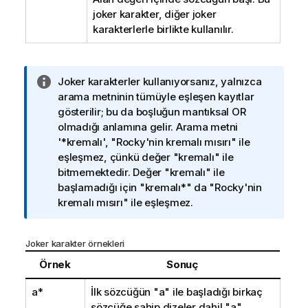
joker karakter, diğer joker
karakterlerle birlikte kullanılır.
B
Joker karakterler kullanıyorsanız, yalnızca
i
arama metninin tümüyle eşleşen kayıtlar
l
gösterilir; bu da boşluğun mantıksal OR
g
olmadığı anlamına gelir. Arama metni
i
'*kremalı', "Rocky'nin kremalı mısırı" ile
n
eşleşmez, çünkü değer "kremalı" ile
o
bitmemektedir. Değer "kremalı" ile
t
başlamadığı için "kremalı*" da "Rocky'nin
u
kremalı mısırı" ile eşleşmez.
Joker karakter örnekleri
Örnek
Sonuç
a*
İlk sözcüğün "a" ile başladığı birkaç
sözcüğe sahip dizeler dahil "a"