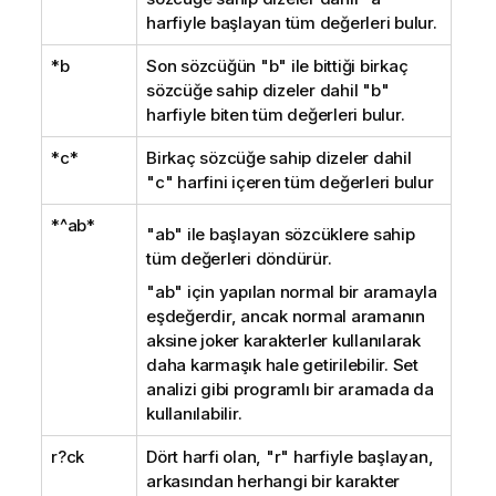
harfiyle başlayan tüm değerleri bulur.
*b
Son sözcüğün "b" ile bittiği birkaç
sözcüğe sahip dizeler dahil "b"
harfiyle biten tüm değerleri bulur.
*c*
Birkaç sözcüğe sahip dizeler dahil
"c" harfini içeren tüm değerleri bulur
*^ab*
"ab" ile başlayan sözcüklere sahip
tüm değerleri döndürür.
"ab" için yapılan normal bir aramayla
eşdeğerdir, ancak normal aramanın
aksine joker karakterler kullanılarak
daha karmaşık hale getirilebilir. Set
analizi gibi programlı bir aramada da
kullanılabilir.
r?ck
Dört harfi olan, "r" harfiyle başlayan,
arkasından herhangi bir karakter