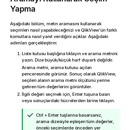
Yapma
Aşağıdaki bölüm, metin aramasını kullanarak
seçimleri nasıl yapabileceğinizi ve QlikView'ün farklı
komutlara nasıl yanıt verdiğini açıklar. Aşağıdaki
adımları gerçekleştirin:
Liste kutusu başlığına tıklayın ve arama metnini
yazın. Dize büyük/küçük harf duyarlı değildir.
Arama metni, arama kutusu açılan
penceresinde görünür. Sonuç olarak
QlikView
,
seçilen alanın arama metni ölçütünü yerine
getiren tüm değerlerini görüntüler.
İlgili değeri seçmek için, Enter tuşuna basın
veya sonuçlardaki hücrelerden birine tıklayın.
İ
Ctrl + Enter tuşlarına basarsanız,
p
arama dizesiyle eşleşen tüm değerler,
u
önceki seçimlerde önceden yer