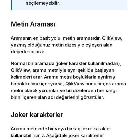
l
seçilemeyebilir.
g
i
Metin Araması
n
o
t
Aramanın en basit yolu, metin aramasıdır. QlikView,
u
yazmış olduğunuz metin dizesiyle eşleşen alan
değerlerini arar.
Normal bir aramada (joker karakter kullanılmadan),
QlikView, arama metniyle aynı şekilde başlayan
kelimeleri arar. Arama metni boşluklarla ayrılmış
birçok kelime içeriyorsa, QlikView bunu birçok arama
metni olarak yorumlar ve bu dizelerden herhangi
birini içeren alan adı değerlerini görüntüler.
Joker karakterler
Arama metninde bir veya birkaç joker karakter
kullanabilirsiniz. Aşağıdaki joker karakterler