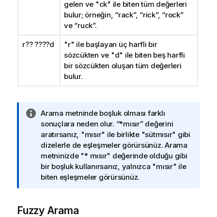
gelen ve "ck" ile biten tüm değerleri
bulur; örneğin, “rack”, “rick”, “rock”
ve “ruck”.
r?? ????d
"r" ile başlayan üç harfli bir
sözcükten ve "d" ile biten beş harfli
bir sözcükten oluşan tüm değerleri
bulur.
B
Arama metninde boşluk olması farklı
i
sonuçlara neden olur. “*mısır” değerini
l
aratırsanız, "mısır" ile birlikte "sütmısır" gibi
g
dizelerle de eşleşmeler görürsünüz. Arama
i
metninizde "* mısır" değerinde olduğu gibi
n
bir boşluk kullanırsanız, yalnızca "mısır" ile
o
biten eşleşmeler görürsünüz.
t
u
Fuzzy Arama