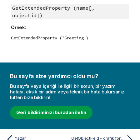
GetExtendedProperty (name[,
objectid])
Örnek:
GetExtendedProperty ('Greeting')
Bu sayfa size yardımcı oldu mu?
Bu sayfa veya içeriği ile ilgili bir sorun; bir yazım
hatası, eksik bir adım veya teknik bir hata bulursanız
lütfen bize bildirin!
Geri bildiriminizi buradan iletin
Yazar
GetObjectField - grafik fonksiyonu