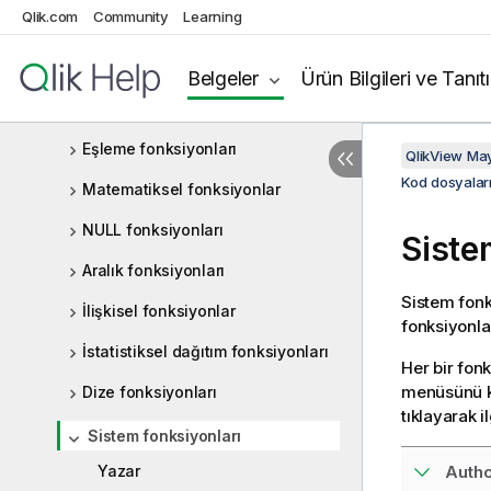
Qlik.com
Community
Learning
Yorumlama fonksiyonları
Kayıtlar arası fonksiyonlar
Belgeler
Ürün Bilgileri ve Tanıt
Mantıksal fonksiyonlar
Eşleme fonksiyonları
QlikView Ma
Kod dosyaları
Matematiksel fonksiyonlar
NULL fonksiyonları
Siste
Aralık fonksiyonları
Sistem fonk
İlişkisel fonksiyonlar
fonksiyonlar
İstatistiksel dağıtım fonksiyonları
Her bir fon
menüsünü ku
Dize fonksiyonları
tıklayarak i
Sistem fonksiyonları
Yazar
Auth