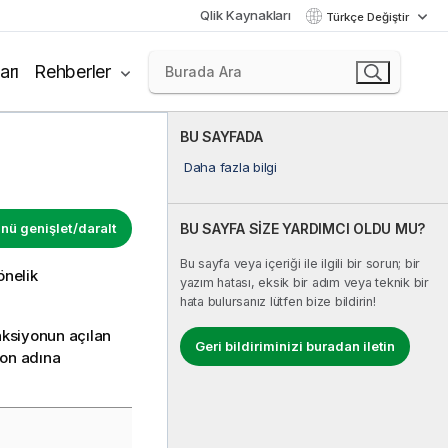
Qlik Kaynakları
Türkçe Değiştir
arı
Rehberler
BU SAYFADA
Daha fazla bilgi
ü genişlet/daralt
BU SAYFA SİZE YARDIMCI OLDU MU?
Bu sayfa veya içeriği ile ilgili bir sorun; bir
önelik
yazım hatası, eksik bir adım veya teknik bir
hata bulursanız lütfen bize bildirin!
nksiyonun açılan
Geri bildiriminizi buradan iletin
yon adına