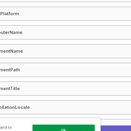
tPlatform
uterName
mentName
mentPath
mentTitle
llationLocale
ctiveSheetID
 and to
Ok