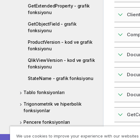
GetExtendedProperty - grafik
fonksiyonu
Clien
GetObjectField - grafik
fonksiyonu
Comp
ProductVersion - kod ve grafik
fonksiyonu
Docu
QlikViewVersion - kod ve grafik
fonksiyonu
Docu
StateName - grafik fonksiyonu
Tablo fonksiyonları
Docu
Trigonometrik ve hiperbolik
fonksiyonlar
GetCo
Pencere fonksiyonları
GetA
We use cookies to improve your experience with our websites
Güvenlik