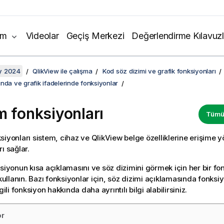
ım
Videolar
Geçiş Merkezi
Değerlendirme Kılavuzl
y 2024
QlikView ile çalışma
Kod söz dizimi ve grafik fonksiyonları
nda ve grafik ifadelerinde fonksiyonlar
m fonksiyonları
Tümün
siyonları sistem, cihaz ve
QlikView
belge özelliklerine erişime y
ı sağlar.
ksiyonun kısa açıklamasını ve söz dizimini görmek için her bir fo
llanın. Bazı fonksiyonlar için, söz dizimi açıklamasında fonksi
lgili fonksiyon hakkında daha ayrıntılı bilgi alabilirsiniz.
or