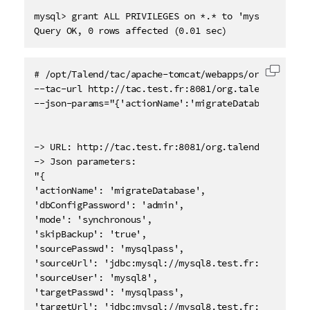
mysql> grant ALL PRIVILEGES on *.* to 'mysql8'@'%';

Query OK, 0 rows affected (0.01 sec)
# /opt/Talend/tac/apache-tomcat/webapps/org.talend.
复制代
--tac-url http://tac.test.fr:8081/org.talend.adminis
--json-params="{'actionName':'migrateDatabase','ski
-> URL: http://tac.test.fr:8081/org.talend.administr
-> Json parameters:                

"{

'actionName': 'migrateDatabase',

'dbConfigPassword': 'admin',

'mode': 'synchronous',

'skipBackup': 'true',

'sourcePasswd': 'mysqlpass',

'sourceUrl': 'jdbc:mysql://mysql8.test.fr:3306/mysql
'sourceUser': 'mysql8',

'targetPasswd': 'mysqlpass',

'targetUrl': 'jdbc:mysql://mysql8.test.fr:3306/mysq