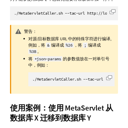
./MetaServletCaller.sh --tac-url http://localhost:8
复制代
信
警告：
息
对源/目标数据库 URL 中的特殊字符进行编译。
注
例如，将
编译成
，将
编译成
&
%26
;
释
。
%3B
将
的参数值放在一对单引号
*json-params
中，例如：
./MetaServletCaller.sh --tac-url http://192
复制代码
使用案例：使用 MetaServlet 从
数据库 X 迁移到数据库 Y