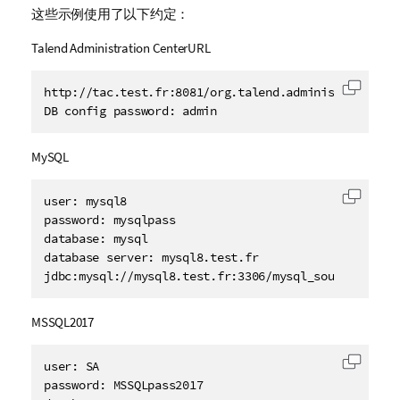
这些示例使用了以下约定：
Talend Administration Center
URL
http://tac.test.fr:8081/org.talend.administrator/

复制代
DB config password: admin 
MySQL
user: mysql8

复制代
password: mysqlpass

database: mysql

database server: mysql8.test.fr

jdbc:mysql://mysql8.test.fr:3306/mysql_source?useSS
MSSQL2017
user: SA

复制代
password: MSSQLpass2017
