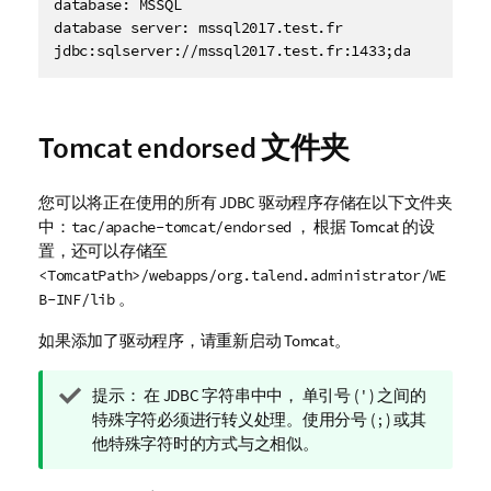
database: MSSQL

database server: mssql2017.test.fr

Tomcat endorsed 文件夹
您可以将正在使用的所有 JDBC 驱动程序存储在以下文件夹
中：
， 根据 Tomcat 的设
tac/apache-tomcat/endorsed
置，还可以存储至
<TomcatPath>/webapps/org.talend.administrator/WE
。
B-INF/lib
如果添加了驱动程序，请重新启动 Tomcat。
信
提示：
在 JDBC 字符串中中， 单引号 ( ' ) 之间的
息
特殊字符必须进行转义处理。使用分号 ( ; ) 或其
注
他特殊字符时的方式与之相似。
释