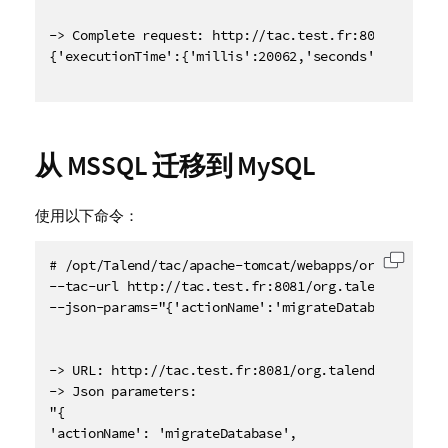
-> Complete request: http://tac.test.fr:8081/org.ta
{'executionTime':{'millis':20062,'seconds':20},'retu
从 MSSQL 迁移到 MySQL
使用以下命令：
# /opt/Talend/tac/apache-tomcat/webapps/org.talend.
复制代
--tac-url http://tac.test.fr:8081/org.talend.adminis
--json-params="{'actionName':'migrateDatabase','ski
-> URL: http://tac.test.fr:8081/org.talend.administr
-> Json parameters:

"{

'actionName': 'migrateDatabase',
