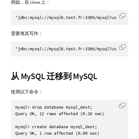
例如，在 Linux 上：
'jdbc:mysql://mysql8.test.fr:3306/mysql?useSSL=fals
复制代
需要将其写作：
'jdbc:mysql://mysql8.test.fr:3306/mysql?useSSL=fals
复制代
从 MySQL 迁移到 MySQL
使用以下命令：
mysql> drop database mysql_dest;

复制代
Query OK, 12 rows affected (0.10 sec)

mysql> create database mysql_dest;

Query OK, 1 row affected (0.00 sec)
