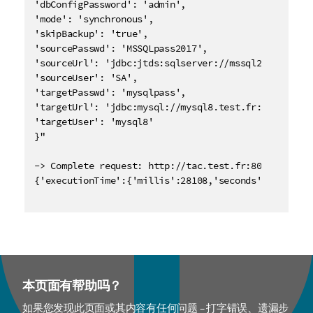
'dbConfigPassword': 'admin',

'mode': 'synchronous',

'skipBackup': 'true',

'sourcePasswd': 'MSSQLpass2017',

'sourceUrl': 'jdbc:jtds:sqlserver://mssql2017.test.f
'sourceUser': 'SA',

'targetPasswd': 'mysqlpass',

'targetUrl': 'jdbc:mysql://mysql8.test.fr:3306/mysq
'targetUser': 'mysql8'

}"

-> Complete request: http://tac.test.fr:8081/org.ta
{'executionTime':{'millis':28108,'seconds':28},'retu
本页面有帮助吗？
如果您发现此页面或其内容有任何问题 – 打字错误、遗漏步