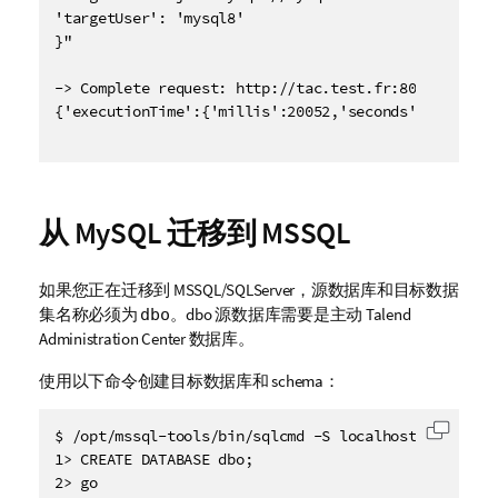
'targetUser': 'mysql8'

}"

-> Complete request: http://tac.test.fr:8081/org.ta
{'executionTime':{'millis':20052,'seconds':20},'retu
从 MySQL 迁移到 MSSQL
如果您正在迁移到 MSSQL/SQLServer，源数据库和目标数据
集名称必须为
。dbo 源数据库需要是主动
Talend
dbo
Administration Center
数据库。
使用以下命令创建目标数据库和 schema：
$ /opt/mssql-tools/bin/sqlcmd -S localhost -U SA -P 
复制代
1> CREATE DATABASE dbo;

2> go   