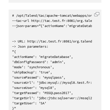
# /opt/Talend/tac/apache-tomcat/webapps/org.talend.
复制代
--tac-url http://tac.test.fr:8081/org.talend.adminis
--json-params="{'actionName':'migrateDatabase','ski
-> URL: http://tac.test.fr:8081/org.talend.administr
-> Json parameters:

"{

'actionName': 'migrateDatabase',

'dbConfigPassword': 'admin',

'mode': 'synchronous',

'skipBackup': 'true',

'sourcePasswd': 'mysqlpass',

'sourceUrl': 'jdbc:mysql://mysql8.test.fr:3306/dbo?u
'sourceUser': 'mysql8',

'targetPasswd': 'MSSQLpass2017',

'targetUrl': 'jdbc:jtds:sqlserver://mssql2017.test.f
'targetUser': 'SA'

}"
