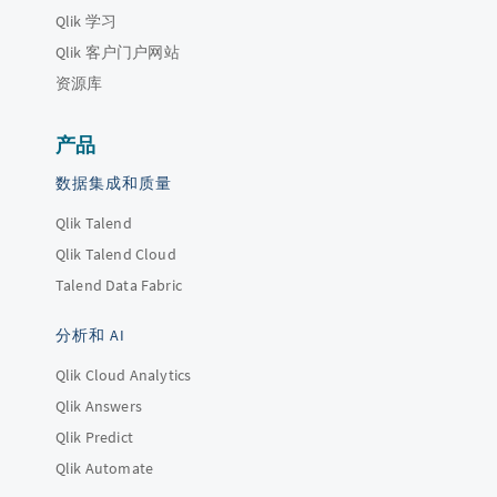
Qlik 学习
Qlik 客户门户网站
资源库
产品
数据集成和质量
Qlik Talend
Qlik Talend Cloud
Talend Data Fabric
分析和 AI
Qlik Cloud Analytics
Qlik Answers
Qlik Predict
Qlik Automate