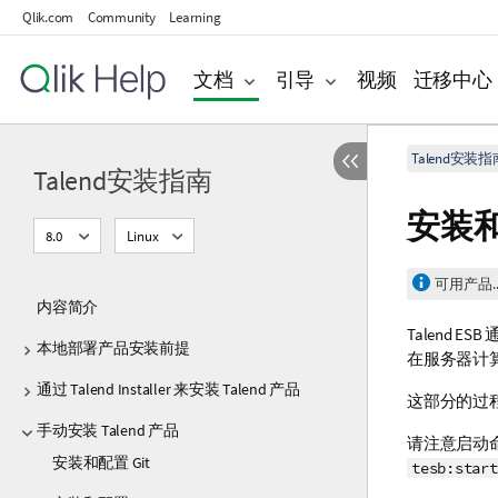
Qlik.com
Community
Learning
文档
引导
视频
迁移中心
Talend安装指
Talend安装指南
安装
8.0
Linux
可用产品..
内容简介
Talend ESB
本地部署产品安装前提
在服务器计
通过 Talend Installer 来安装 Talend 产品
这部分的过
手动安装 Talend 产品
请注意启动
安装和配置 Git
tesb:start