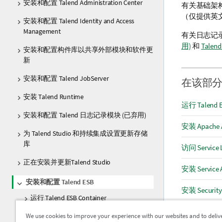
安装和配置 Talend Administration Center
有关基础架
（仅提供英
安装和配置 Talend Identity and Access
Management
有关日志记
用)
和
Talen
安装和配置构件库以共享外部模块和软件更
新
安装和配置 Talend JobServer
在该部
安装 Talend Runtime
运行 Talend E
安装和配置 Talend 日志记录模块 (已弃用)
安装 Apache 
为 Talend Studio 和持续集成设置更新存储
库
访问 Service 
正在安装并更新Talend Studio
安装 Service A
安装和配置 Talend ESB
安装 Security 
运行 Talend ESB Container
安装 Syncop
We use cookies to improve your experience with our websites and to deliv
安装 Apache ActiveMQ