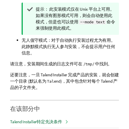
信
提示：
此安装模式仅在 Unix 平台上可用。
息
如果没有图形模式可用，则会自动使用此
注
模式，但是也可以使用
命令
--mode text
释
来强制使用此模式。
无人值守模式：对于自动执行安装过程尤为有用。
此静默模式执行无人参与安装，不会提示用户任何
信息。
请注意，安装期间生成的日志文件可在
中找到。
/tmp/
还要注意，一旦
Talend Installer
完成产品的安装，就会创建
一个目录 (默认名为
)，其中包含针对每个
Talend
产
Talend
品的子文件夹。
在该部分中
Talend Installer特定先决条件