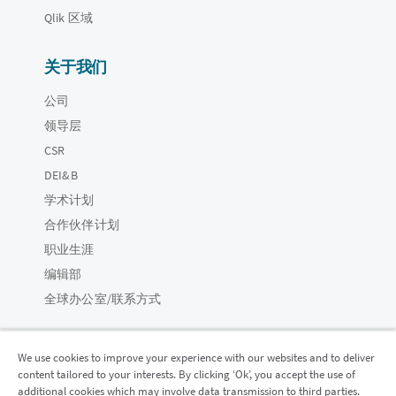
Qlik 区域
关于我们
公司
领导层
CSR
DEI&B
学术计划
合作伙伴计划
职业生涯
编辑部
全球办公室/联系方式
We use cookies to improve your experience with our websites and to deliver
content tailored to your interests. By clicking ‘Ok’, you accept the use of
Qlik 社区
additional cookies which may involve data transmission to third parties.