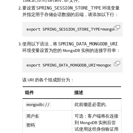
文件。
tomcat/bin/setenv.sh
要设置
环境变量
SPRING_SESSION_STORE_TYPE
并指定用于存储会话数据的后端，请添加以下行：
export SPRING_SESSION_STORE_TYPE=mongo
复制代
使用以下语法，将
SPRING_DATA_MONGODB_URI
环境变量设置为您的 MongoDB 实例的连接字符串：
export SPRING_DATA_MONGODB_URI=mongodb://
<
user
复制代
该 URI 的各个组成部分为：
组件
描述
此前缀是必需的。
mongodb://
可选：客户端将在连接
用户名
到 MongoDB 实例后尝
密码
试使用这些身份验证用