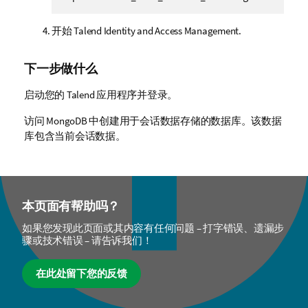
复制代
开始
Talend Identity and Access Management
.
下一步做什么
启动您的
Talend
应用程序并登录。
访问 MongoDB 中创建用于会话数据存储的数据库。该数据
库包含当前会话数据。
本页面有帮助吗？
如果您发现此页面或其内容有任何问题 – 打字错误、遗漏步
骤或技术错误 – 请告诉我们！
在此处留下您的反馈