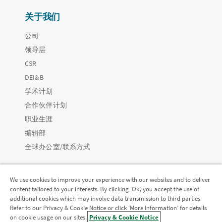
关于我们
公司
领导层
CSR
DEI&B
学术计划
合作伙伴计划
职业生涯
编辑部
全球办公室/联系方式
We use cookies to improve your experience with our websites and to deliver
content tailored to your interests. By clicking ‘Ok’, you accept the use of
Qlik 社区
additional cookies which may involve data transmission to third parties.
Refer to our Privacy & Cookie Notice or click ‘More Information’ for details
on cookie usage on our sites.
Privacy & Cookie Notice