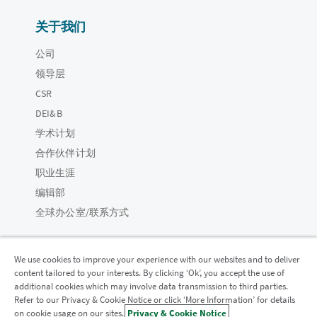
关于我们
公司
领导层
CSR
DEI&B
学术计划
合作伙伴计划
职业生涯
编辑部
全球办公室/联系方式
We use cookies to improve your experience with our websites and to deliver
content tailored to your interests. By clicking ‘Ok’, you accept the use of
Qlik 社区
additional cookies which may involve data transmission to third parties.
Refer to our Privacy & Cookie Notice or click ‘More Information’ for details
on cookie usage on our sites.
Privacy & Cookie Notice