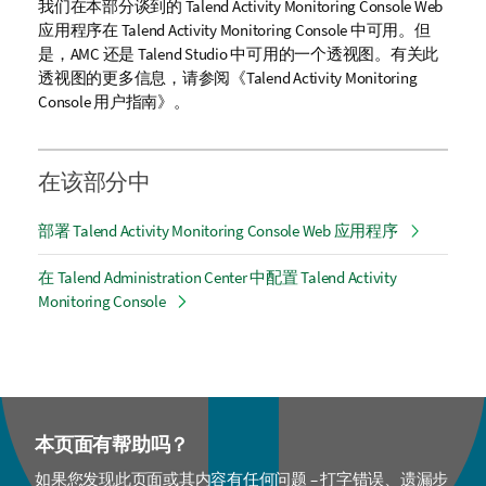
a
我们在本部分谈到的
Talend Activity Monitoring Console
Web
i
应用程序在
Talend Activity Monitoring Console
中可用。但
l
是，
AMC
还是
Talend Studio
中可用的一个透视图。有关此
a
透视图的更多信息，请参阅《
Talend Activity Monitoring
b
Console
用户指南》。
i
l
i
在该部分中
t
y
部署 Talend Activity Monitoring Console Web 应用程序
-
n
在 Talend Administration Center 中配置 Talend Activity
o
Monitoring Console
t
e
本页面有帮助吗？
如果您发现此页面或其内容有任何问题 – 打字错误、遗漏步