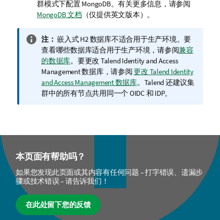
群模式下配置 MongoDB。有关更多信息，请参阅
MongoDB 文档
（仅提供英文版本）
。
信
注：
嵌入式 H2 数据库不适合用于生产环境。要
息
查看哪些数据库适合用于生产环境，请参阅
兼容
注
的数据库
。要更改
Talend Identity and Access
释
Management
数据库，请参阅
更改 Talend Identity
and Access Management 数据库
。
Talend
还建议集
群中的所有节点共用同一个 OIDC 和 IDP。
本页面有帮助吗？
如果您发现此页面或其内容有任何问题 – 打字错误、遗漏步
骤或技术错误 – 请告诉我们！
在此处留下您的反馈