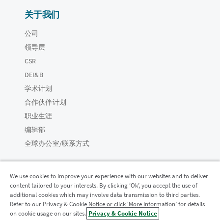
关于我们
公司
领导层
CSR
DEI&B
学术计划
合作伙伴计划
职业生涯
编辑部
全球办公室/联系方式
We use cookies to improve your experience with our websites and to deliver
content tailored to your interests. By clicking ‘Ok’, you accept the use of
Qlik 社区
additional cookies which may involve data transmission to third parties.
Refer to our Privacy & Cookie Notice or click ‘More Information’ for details
on cookie usage on our sites.
Privacy & Cookie Notice
法律协议
产品条款
Legal Policies
法律条规