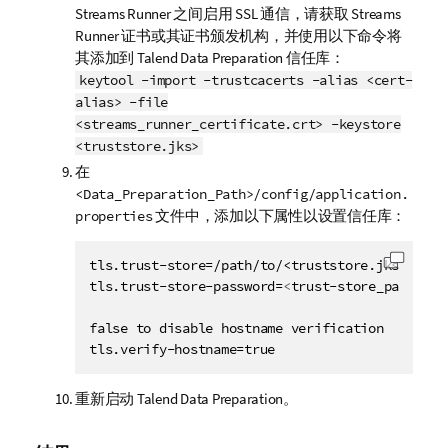
Streams Runner
之间启用 SSL 通信，请获取
Streams
Runner
证书或其证书颁发机构，并使用以下命令将
其添加到
Talend Data Preparation
信任库：
keytool -import -trustcacerts -alias <cert-
alias> -file
<streams_runner_certificate.crt> -keystore
<truststore.jks>
在
<Data_Preparation_Path>/config/application.
文件中，添加以下属性以设置信任库：
properties
tls.trust-store=/path/to/<truststore.jks>

复制代
tls.trust-store-password=
<
trust-store_password
false to disable hostname verification

tls.verify-hostname=true
重新启动
Talend Data Preparation
。