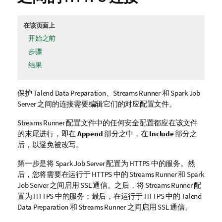
在该页面上
开始之前
步骤
结果
保护
Talend Data Preparation
、
Streams Runner
和
Spark Job
Server
之间的连接需要编辑它们的对应配置文件。
Streams Runner
配置文件中的任何安全配置都应在该文件
的末尾进行，即在
Append
部分之中，在
Include
部分之
后，以避免被改写。
第一步是将
Spark Job Server
配置为 HTTPS 中的服务。然
后，您将需要在运行于 HTTPS 中的
Streams Runner
和
Spark
Job Server
之间启用 SSL 通信。之后，将
Streams Runner
配
置为 HTTPS 中的服务；最后，在运行于 HTTPS 中的
Talend
Data Preparation
和
Streams Runner
之间启用 SSL 通信。