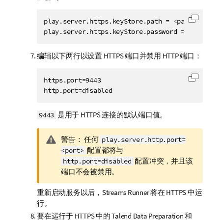
play.server.https.keyStore.path = 
<
path_to_key
复制代
play.server.https.keyStore.password = 
<
passwor
编辑以下两行以设置 HTTPS 端口并禁用 HTTP 端口：
https.port=9443

复制代
http.port=disabled
是用于 HTTPS 连接的默认端口值。
9443
信
警告：
任何
play.server.http.port=
息
配置都将与
<port>
注
配置冲突，并且该
http.port=disabled
释
端口不会被禁用。
重新启动服务以后，
Streams Runner
将在 HTTPS 中运
行。
要在运行于 HTTPS 中的
Talend Data Preparation
和