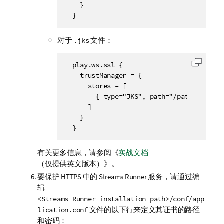
    }

  }
对于
文件：
.jks
  play.ws.ssl {

复制代
    trustManager = {

      stores = [

        { type="JKS", path="/path/to/trus
      ]

    }

  }
有关更多信息，请参阅《
实战文档
（仅提供英文版本）
》。
要保护 HTTPS 中的
Streams Runner
服务，请通过编
辑
<Streams_Runner_installation_path>/conf/app
文件的以下行来定义其证书的路径
lication.conf
和密码：