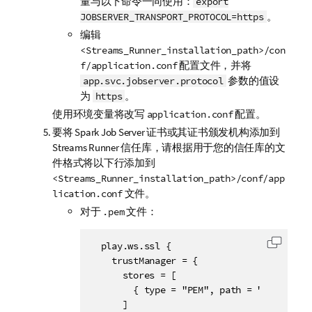
量与以下命令一同使用：
export
。
JOBSERVER_TRANSPORT_PROTOCOL=https
编辑
<Streams_Runner_installation_path>/con
配置文件，并将
f/application.conf
参数的值设
app.svc.jobserver.protocol
为
。
https
使用环境变量将改写
配置。
application.conf
要将
Spark Job Server
证书或其证书颁发机构添加到
Streams Runner
信任库，请根据用于您的信任库的文
件格式将以下行添加到
<Streams_Runner_installation_path>/conf/app
文件。
lication.conf
对于
文件：
.pem
  play.ws.ssl {

复制代
    trustManager = {

      stores = [

        { type = "PEM", path = "/path/to/
      ]
