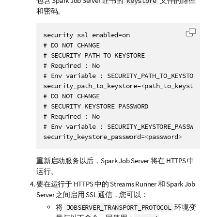
包含
Spark Job Server
证书的
文件的路径
keystore
和密码。
security_ssl_enabled=on

复制代
# DO NOT CHANGE

# SECURITY PATH TO KEYSTORE

# Required : No

# Env variable : SECURITY_PATH_TO_KEYSTORE

security_path_to_keystore=
<
path_to_keystore
>
# DO NOT CHANGE

# SECURITY KEYSTORE PASSWORD

# Required : No

# Env variable : SECURITY_KEYSTORE_PASSWORD

security_keystore_password=
<
password
>
重新启动服务以后，
Spark Job Server
将在 HTTPS 中
运行。
要在运行于 HTTPS 中的
Streams Runner
和
Spark Job
Server
之间启用 SSL 通信，您可以：
将
环境变
JOBSERVER_TRANSPORT_PROTOCOL