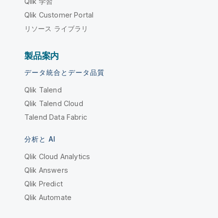
Qlik 学習
Qlik Customer Portal
リソース ライブラリ
製品案内
データ統合とデータ品質
Qlik Talend
Qlik Talend Cloud
Talend Data Fabric
分析と AI
Qlik Cloud Analytics
Qlik Answers
Qlik Predict
Qlik Automate