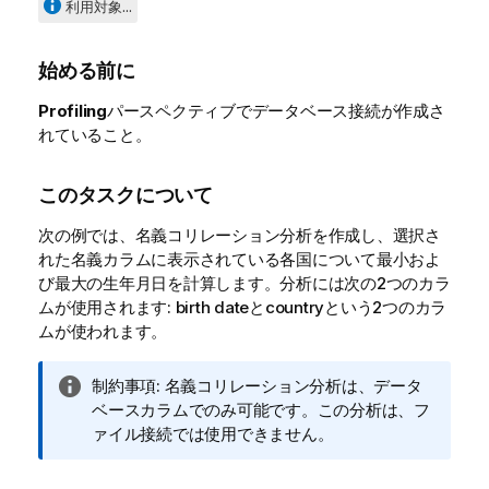
利用対象...
始める前に
Profiling
パースペクティブでデータベース接続が作成さ
れていること。
このタスクについて
次の例では、名義コリレーション分析を作成し、選択さ
れた名義カラムに表示されている各国について最小およ
び最大の生年月日を計算します。分析には次の2つのカラ
ムが使用されます: birth dateとcountryという2つのカラ
ムが使われます。
情
制約事項:
名義コリレーション分析は、データ
報
ベースカラムでのみ可能です。この分析は、フ
メ
ァイル接続では使用できません。
モ