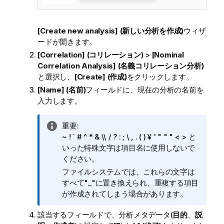
[Create new analysis] (新しい分析を作成)
ウィザ
ードが開きます。
[Correlation] (コリレーション)
>
[Nominal
Correlation Analysis] (名義コリレーション分析)
と選択し、
[Create] (作成)
をクリックします。
[Name] (名前)
フィールドに、現在の分析の名前を
入力します。
情
重要:
報
~ ! ` # ^ * & \\ / ? : ; \ , . ( ) ¥ ' " " " < > と
メ
いった特殊文字は項目名に使用しないで
モ
ください。
ファイルシステムでは、これらの文字は
すべて"_"に置き換えられ、重複する項目
が作成されてしまう場合があります。
該当するフィールドで、分析メタデータ(
目的
、
説