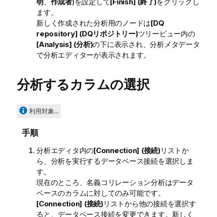
明
、
作成者
)を設定して
[Finish] (終了)
をクリックし
ます。
新しく作成された分析用のノードは
[DQ
repository] (DQリポジトリー)
ツリービュー内の
[Analysis] (分析)
の下に表示され、分析メタデータ
で分析エディターが表示されます。
分析するカラムの選択
利用対象...
手順
分析エディタ内の
[Connection] (接続)
リストか
ら、分析を実行するデータベース接続を選択しま
す。
現在のところ、名義コリレーション分析はデータ
ベースのカラムに対してのみ可能です。
[Connection] (接続)
リストから他の接続を選択す
ると、データベース接続を変更できます。新しく