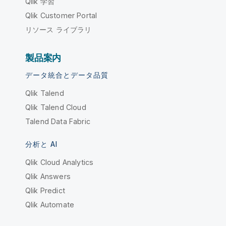
Qlik 学習
Qlik Customer Portal
リソース ライブラリ
製品案内
データ統合とデータ品質
Qlik Talend
Qlik Talend Cloud
Talend Data Fabric
分析と AI
Qlik Cloud Analytics
Qlik Answers
Qlik Predict
Qlik Automate