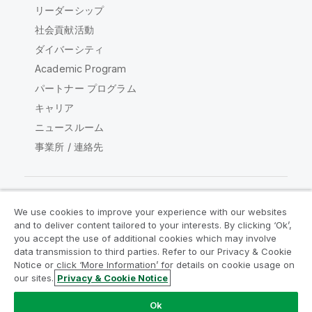
リーダーシップ
社会貢献活動
ダイバーシティ
Academic Program
パートナー プログラム
キャリア
ニュースルーム
事業所 / 連絡先
We use cookies to improve your experience with our websites
Qlik コミュニティ
and to deliver content tailored to your interests. By clicking ‘Ok’,
you accept the use of additional cookies which may involve
data transmission to third parties. Refer to our Privacy & Cookie
法的契約
製品規約
Legal Policies
Notice or click ‘More Information’ for details on cookie usage on
リーガルポリシー
利用規約
商標
our sites.
Privacy & Cookie Notice
Do Not Share My Info
Ok
Copyright © 1993-2026 QlikTech International AB.無断複写・