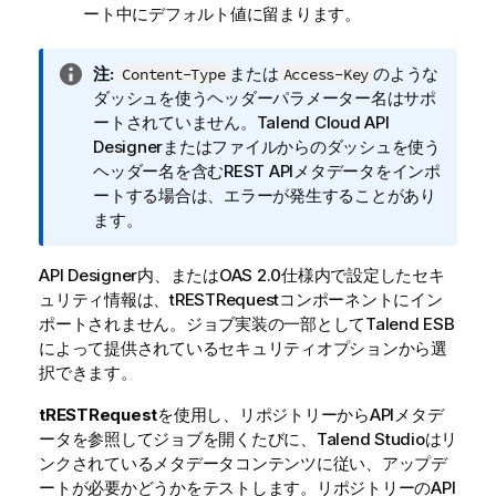
ート中にデフォルト値に留まります。
情
注:
または
のような
Content-Type
Access-Key
報
ダッシュを使うヘッダーパラメーター名はサポ
メ
ートされていません。
Talend Cloud API
モ
Designer
またはファイルからのダッシュを使う
ヘッダー名を含むREST APIメタデータをインポ
ートする場合は、エラーが発生することがあり
ます。
API Designer内、またはOAS 2.0仕様内で設定したセキ
ュリティ情報は、tRESTRequestコンポーネントにイン
ポートされません。ジョブ実装の一部として
Talend ESB
によって提供されているセキュリティオプションから選
択できます。
tRESTRequest
を使用し、リポジトリーからAPIメタデ
ータを参照してジョブを開くたびに、
Talend Studio
はリ
ンクされているメタデータコンテンツに従い、アップデ
ートが必要かどうかをテストします。リポジトリーのAPI