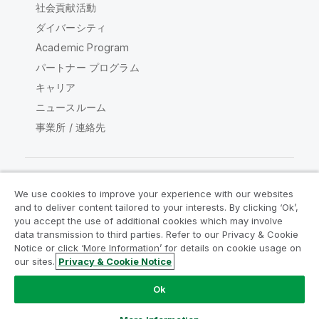
社会貢献活動
ダイバーシティ
Academic Program
パートナー プログラム
キャリア
ニュースルーム
事業所 / 連絡先
We use cookies to improve your experience with our websites
Qlik コミュニティ
and to deliver content tailored to your interests. By clicking ‘Ok’,
you accept the use of additional cookies which may involve
data transmission to third parties. Refer to our Privacy & Cookie
法的契約
製品規約
Legal Policies
Notice or click ‘More Information’ for details on cookie usage on
リーガルポリシー
利用規約
商標
our sites.
Privacy & Cookie Notice
Do Not Share My Info
Ok
Copyright © 1993-2026 QlikTech International AB.無断複写・
転載を禁じます。