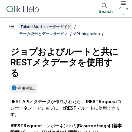
メニュ
Search
ー
Talend Studioユーザーガイド
データ統合とデータサービス
API Integration
ジョブおよびルートと共に
RESTメタデータを使用す
る
利用対象...
REST APIメタデータが作成されたら、
tRESTRequest
コ
ンポーネントでジョブに、
cREST
でルートに使用できま
す。
tRESTRequest
コンポーネントの
[Basic settings] (基本