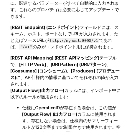
に、関連するパラメーターがすべて自動的に入力されま
す。これらのプロパティは必要に応じてアップデートで
きます。
[REST Endpoint] (エンドポイント)
フィールドには、ス
キーム、ホスト、ポートなしでURLが入力されます。た
とえばソースURLが
であれ
http://myhost:8090/v1
ば、
のみがエンドポイント用に保持されます。
"/v1"
[REST API Mapping] (REST APIマッピング)
テーブル
で、
[HTTP Verb]
、
[URI Pattern] (URIパターン)
、
[Consumes] (コンシューム)
、
[Produces] (プロデュー
ス)
に、API仕様内の情報に基づいてそれぞれの値が入力
されます。
[Output Flow](出力フロー)
カラムには、インポート中に
以下のルールが適用されます:
仕様にOperationIDが存在する場合は、この値が
[Output Flow] (出力フロー)
カラムに使用されま
す。存在しない場合は、仕様内のサマリーフィー
ルドが120文字までの制限付きで使用されます。空