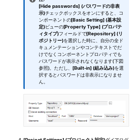
報
[Hide passwords] (パスワードの非表
メ
示)
チェックボックスをオンにすると、コ
モ
ンポーネントの
[Basic Setting] (基本設
定)
ビューの
[Property Type] (プロパテ
ィタイプ)
フィールドで
[Repository] (リ
ポジトリー)
を選択した時に、自分の全ド
キュメンテーションやコンテキストでだ
けでなくコンポーネントプロパティでも
パスワードが表示されなくなります(下図
参照)。ただし、
[Built-in] (組み込み)
を選
択するとパスワードは非表示になりませ
ん。
[Project Settings] (プロジェクト設定)
ダイアログ