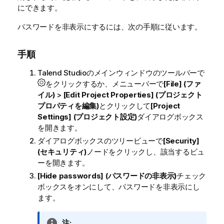
にできます。
パスワードを非表示にするには、次の手順に従います。
手順
Talend Studio
のメインウィンドウのツールバーで
をクリックするか、メニューバーで
[File] (ファ
イル)
>
[Edit Project Properties] (プロジェクト
プロパティを編集)
とクリックして
[Project
Settings] (プロジェクト設定)
ダイアログボックス
を開きます。
ダイアログボックスのツリービューで
[Security]
(セキュリティ)
ノードをクリックし、該当するビュ
ーを開きます。
[Hide passwords] (パスワードの非表示)
チェック
ボックスをオンにして、パスワードを非表示にし
ます。
情
注: