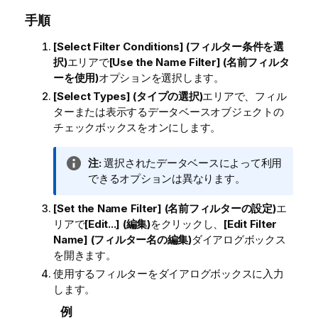
手順
[Select Filter Conditions] (フィルター条件を選
択)
エリアで
[Use the Name Filter] (名前フィルタ
ーを使用)
オプションを選択します。
[Select Types] (タイプの選択)
エリアで、フィル
ターまたは表示するデータベースオブジェクトの
チェックボックスをオンにします。
情
注:
選択されたデータベースによって利用
報
できるオプションは異なります。
メ
[Set the Name Filter] (名前フィルターの設定)
エ
モ
リアで
[Edit...] (編集)
をクリックし、
[Edit Filter
Name] (フィルター名の編集)
ダイアログボックス
を開きます。
使用するフィルターをダイアログボックスに入力
します。
例