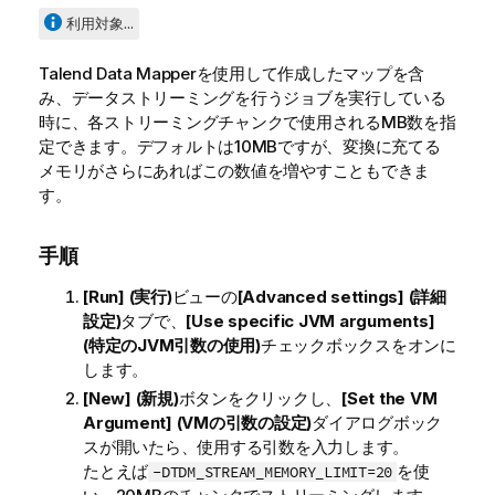
利用対象...
Talend Data Mapper
を使用して作成したマップを含
み、データストリーミングを行うジョブを実行している
時に、各ストリーミングチャンクで使用されるMB数を指
定できます。デフォルトは10MBですが、変換に充てる
メモリがさらにあればこの数値を増やすこともできま
す。
手順
[Run] (実行)
ビューの
[Advanced settings] (詳細
設定)
タブで、
[Use specific JVM arguments]
(特定のJVM引数の使用)
チェックボックスをオンに
します。
[New] (新規)
ボタンをクリックし、
[Set the VM
Argument] (VMの引数の設定)
ダイアログボック
スが開いたら、使用する引数を入力します。
たとえば
を使
-DTDM_STREAM_MEMORY_LIMIT=20