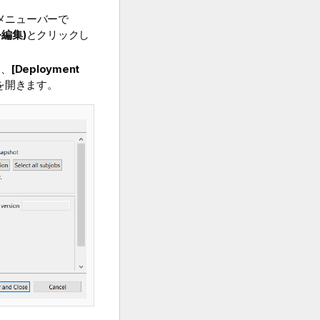
メニューバーで
を編集)
とクリックし
。
し、
[Deployment
を開きます。