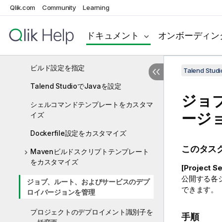
付録
Qlik.com
Community
Learning
プロジェクト設定をカスタマイズ
プロジェクトを分析
ドキュメント
オンボーディン
脆弱性(CVE)を検出
ビルド設定を指定
Talend St
Talend StudioでJavaを設定
ジョ
シェルコマンドテンプレートをカスタマ
ージ
イズ
Dockerfile設定をカスタマイズ
このタス
Mavenビルドスクリプトテンプレート
をカスタマイズ
[Project 
公開する各
ジョブ、ルート、およびサービスのデプ
できます。
ロイバージョンを管理
プロジェクトのデプロイメント識別子を
手順