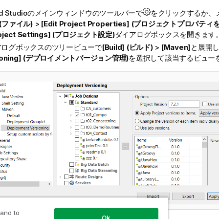
d Studio
のメインウィンドウのツールバーで
をクリックするか、
] (ファイル)
>
[Edit Project Properties] (プロジェクトプロパティ
oject Settings] (プロジェクト設定)
ダイアログボックスを開きます
アログボックスのツリービューで
[Build] (ビルド)
>
[Maven]
と展開
sioning] (デプロイメントバージョン管理)
を選択して該当するビュー
 and to
Ok