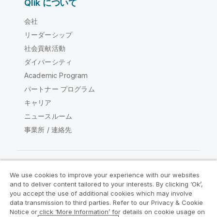
Qlik について
会社
リーダーシップ
社会貢献活動
ダイバーシティ
Academic Program
パートナー プログラム
キャリア
ニュースルーム
事業所 / 連絡先
We use cookies to improve your experience with our websites
Qlik コミュニティ
and to deliver content tailored to your interests. By clicking ‘Ok’,
you accept the use of additional cookies which may involve
data transmission to third parties. Refer to our Privacy & Cookie
法的契約
製品規約
Legal Policies
Notice or click ‘More Information’ for details on cookie usage on