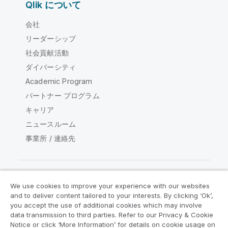
Qlik について
会社
リーダーシップ
社会貢献活動
ダイバーシティ
Academic Program
パートナー プログラム
キャリア
ニュースルーム
事業所 / 連絡先
We use cookies to improve your experience with our websites
Qlik コミュニティ
and to deliver content tailored to your interests. By clicking ‘Ok’,
you accept the use of additional cookies which may involve
data transmission to third parties. Refer to our Privacy & Cookie
法的契約
製品規約
Legal Policies
Notice or click ‘More Information’ for details on cookie usage on