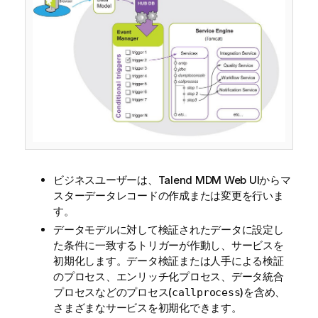
i
t
y
-
n
o
t
e
ビジネスユーザーは、
Talend MDM Web UI
からマ
スターデータレコードの作成または変更を行いま
す。
データモデルに対して検証されたデータに設定し
た条件に一致するトリガーが作動し、サービスを
初期化します。データ検証または人手による検証
のプロセス、エンリッチ化プロセス、データ統合
プロセスなどのプロセス(
)を含め、
callprocess
さまざまなサービスを初期化できます。