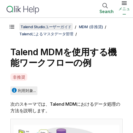
メニュ
Search
ー
Talend Studioユーザーガイド
MDM (非推奨)
Talendによるマスタデータ管理
Talend MDM
を使用する機
能ワークフローの例
A
非推奨
v
a
利用対象...
i
l
次のスキーマでは、
Talend MDM
におけるデータ処理の
a
方法を説明します。
b
i
l