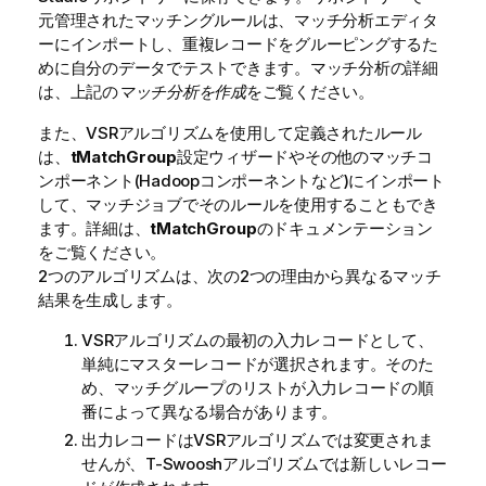
元管理されたマッチングルールは、マッチ分析エディタ
ーにインポートし、重複レコードをグルーピングするた
めに自分のデータでテストできます。マッチ分析の詳細
は、上記の
マッチ分析を作成
をご覧ください。
また、VSRアルゴリズムを使用して定義されたルール
は、
tMatchGroup
設定ウィザードやその他のマッチコ
ンポーネント(Hadoopコンポーネントなど)にインポート
して、マッチジョブでそのルールを使用することもでき
ます。詳細は、
tMatchGroup
のドキュメンテーション
をご覧ください。
2つのアルゴリズムは、次の2つの理由から異なるマッチ
結果を生成します。
VSRアルゴリズムの最初の入力レコードとして、
単純にマスターレコードが選択されます。そのた
め、マッチグループのリストが入力レコードの順
番によって異なる場合があります。
出力レコードはVSRアルゴリズムでは変更されま
せんが、T-Swooshアルゴリズムでは新しいレコー