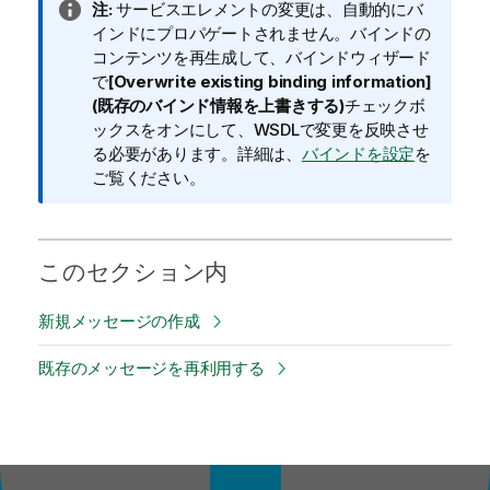
情
注:
サービスエレメントの変更は、自動的にバ
報
インドにプロパゲートされません。バインドの
メ
コンテンツを再生成して、バインドウィザード
モ
で
[Overwrite existing binding information]
(既存のバインド情報を上書きする)
チェックボ
ックスをオンにして、WSDLで変更を反映させ
る必要があります。詳細は、
バインドを設定
を
ご覧ください。
このセクション内
新規メッセージの作成
既存のメッセージを再利用する