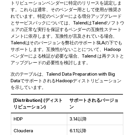
トリビューションベンダーに特定のリリースを認定しま
す。これらは通常、そのベンダー用として使用が推奨さ
れています。特定のベンダーによる増分アップグレード
とサービスパックについては、
Talend
は
Talend
ソフトウ
ェアの正常な実行を保証するベンダーの互換性ステート
メントに依存します。互換性が言及されている場合、
Talend
はそのバージョンを弊社のサポートSLAの下でも
サポートします。互換性がないことについて、Hadoop
ベンダーによる検証が必要な場合、
Talend
は再テストと
アップグレードの必要性を検討します。
次のテーブルは、
Talend Data Preparation
with Big
DataでサポートされるHadoopディストリビューション
を示しています。
[Distribution] (ディスト
サポートされるバージョ
リビューション)
ン
HDP
3.14以降
Cloudera
6.1.1以降