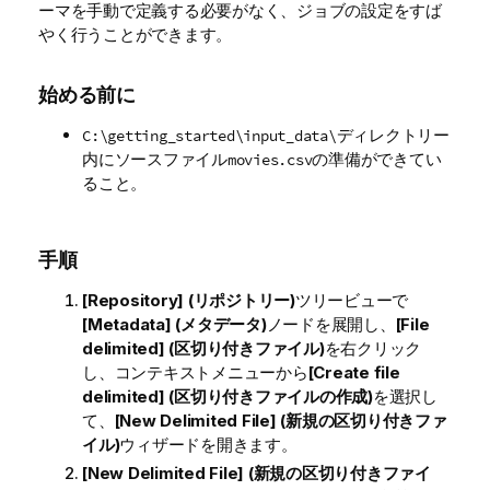
ーマを手動で定義する必要がなく、ジョブの設定をすば
やく行うことができます。
始める前に
ディレクトリー
C:\getting_started\input_data\
内にソースファイル
の準備ができてい
movies.csv
ること。
手順
[Repository] (リポジトリー)
ツリービューで
[Metadata] (メタデータ)
ノードを展開し、
[File
delimited] (区切り付きファイル)
を右クリック
し、コンテキストメニューから
[Create file
delimited] (区切り付きファイルの作成)
を選択し
て、
[New Delimited File] (新規の区切り付きファ
イル)
ウィザードを開きます。
[New Delimited File] (新規の区切り付きファイ